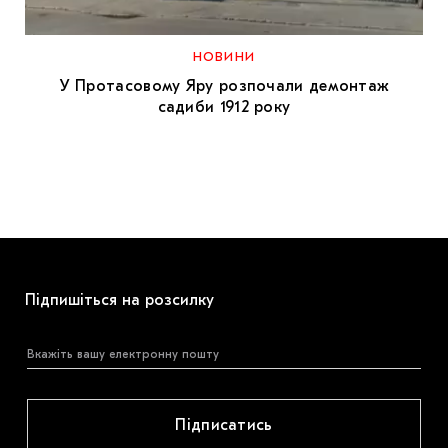
МАРІУПОЛЬСЬКІ МАРГІНАЛІЇ
ДОСЛІДНИЦЬКА ПЛАТФОРМА
НОВИНИ
У Протасовому Яру розпочали демонтаж
ЗАПАЛЕННЯ
садиби 1912 року
CARPATHIAN CULT ПРО РІЗДВЯНІ СВЯТА
Підпишіться на розсилку
Підписатись