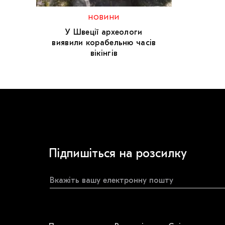
НОВИНИ
У Швеції археологи
виявили корабельню часів
вікінгів
Підпишіться на розсилку