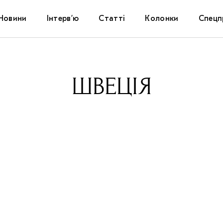
Новини
Інтерв’ю
Статті
Колонки
Спецп
Афіша
The Uk
ШВЕЦІЯ
Маріуп
Дослі
Запал
Carpat