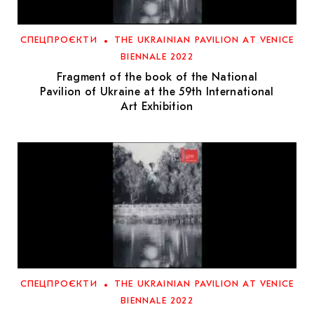
МАРІУПОЛЬСЬКІ МАРГІНАЛІЇ
ДОСЛІДНИЦЬКА ПЛАТФОРМА
СПЕЦПРОЄКТИ
THE UKRAINIAN PAVILION AT VENICE
BIENNALE 2022
ЗАПАЛЕННЯ
Fragment of the book of the National
Pavilion of Ukraine at the 59th International
CARPATHIAN CULT ПРО РІЗДВЯНІ СВЯТА
Art Exhibition
СПЕЦПРОЄКТИ
THE UKRAINIAN PAVILION AT VENICE
BIENNALE 2022