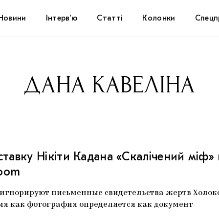
Новини
Інтерв’ю
Статті
Колонки
Спецп
Афіша
The Uk
ДАНА КАВЕЛІНА
Маріуп
Дослі
Запал
иставку Нікіти Кадана «Скалічений міф» 
Carpat
Room
о игнорируют письменные свидетельства жертв Холоко
емя как фотография определяется как документ