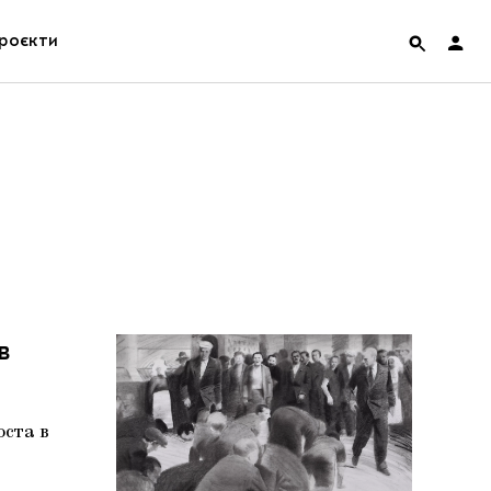
роєкти
rainian Pavilion at Venice Biennale 2022
ольські маргіналії
дницька платформа
ення
в
hian Cult про різдвяні свята
ста в