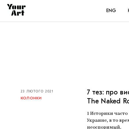
ENG
7 тез: про в
23 ЛЮТОГО 2021
КОЛОНКИ
The Naked 
1 Историки част
Украине, в то вр
неоспоримый.