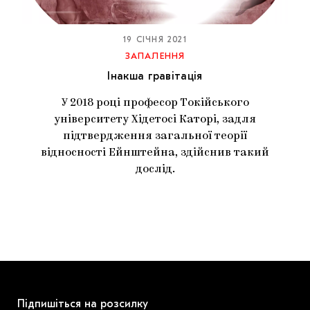
МАРІУПОЛЬСЬКІ МАРГІНАЛІЇ
ДОСЛІДНИЦЬКА ПЛАТФОРМА
19 СІЧНЯ 2021
ЗАПАЛЕННЯ
ЗАПАЛЕННЯ
Інакша гравітація
CARPATHIAN CULT ПРО РІЗДВЯНІ СВЯТА
У 2018 році професор Токійського
університету Хідетосі Каторі, задля
підтвердження загальної теорії
відносності Ейнштейна, здійснив такий
дослід.
Підпишіться на розсилку