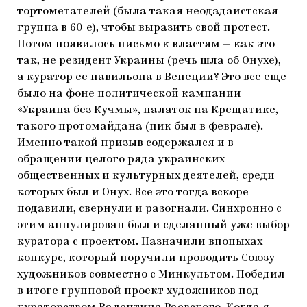
тортометателей (была такая неодадаистская
группа в 60-е), чтобы выразить свой протест.
Потом появилось письмо к властям — как это
так, не резидент Украины (речь шла об Онухе),
а куратор ее павильона в Венеции? Это все еще
было на фоне политической кампании
«Украина без Кучмы», палаток на Крещатике,
такого протомайдана (пик был в феврале).
Именно такой призыв содержался и в
обращении целого ряда украинских
общественных и культурных деятелей, среди
которых был и Онух. Все это тогда вскоре
подавили, свернули и разогнали. Синхронно с
этим аннулирован был и сделанный уже выбор
куратора с проектом. Назначили впопыхах
конкурс, который поручили проводить Союзу
художников совместно с Минкультом. Победил
в итоге групповой проект художников под