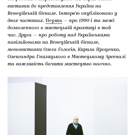
виставки до представлення України на
Венеційській бієнале. Інтерв’ю опубліковано у
двох частинах.
Перша
— про 1990-і та межі
дозволенного в мистецькій практиці в той
час. Друга — про роботу над Українськими
павільйонами на Венеційській бієнале,
моновиставки Олега Голосія, Кирила Проценка,
Олександра Гнилицького в Мистецькому Арсеналі
та важливість бачити мистецтво наочно.