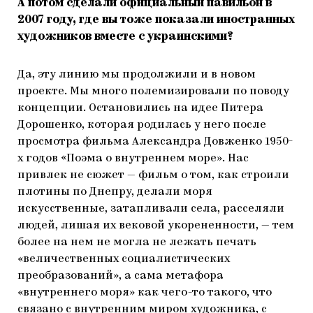
А потом сделали официальный павильон в
2007 году, где вы тоже показали иностранных
художников вместе с украинскими?
Да, эту линию мы продолжили и в новом
проекте. Мы много полемизировали по поводу
концепции. Остановились на идее Питера
Дорошенко, которая родилась у него после
просмотра фильма Александра Довженко 1950-
х годов «Поэма о внутреннем море». Нас
привлек не сюжет — фильм о том, как строили
плотины по Днепру, делали моря
искусственные, затапливали села, расселяли
людей, лишая их вековой укорененности, — тем
более на нем не могла не лежать печать
«величественных социалистических
преобразований», а сама метафора
«внутреннего моря» как чего-то такого, что
связано с внутренним миром художника, с