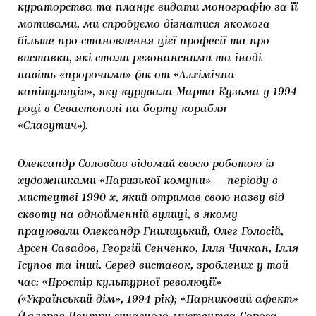
кураторства та планує видати монографію за її
мотивами, ми спробуємо дізнатися якомога
більше про становлення цієї професії та про
виставки, які стали резонансними та іноді
навіть «пророчими» (як-от «Алхімічна
капітуляція», яку курувала Марта Кузьма у 1994
році в Севастополі на борту корабля
«Славутич»).
Олександр Соловйов відомий своєю роботою із
художниками «Паризької комуни» — періоду в
мистецтві 1990-х, який отримав свою назву від
сквоту на однойменній вулиці, в якому
працювали Олександр Гнилицький, Олег Голосій,
Арсен Савадов, Георгій Сенченко, Ілля Чичкан, Ілля
Ісупов та інші. Серед виставок, зроблених у той
час: «Простір культурної революції»
(«Український дім», 1994 рік); «Парниковий афект»