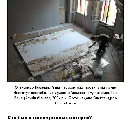
Олександр Гнилицький під час монтажу проєкту від групи
«Інститут нестабільних думок», в Українському павільйоні на
Венеційській бієнале, 2007 рік. Фото надане Олександром
Соловйовим
Кто был из иностранных авторов?