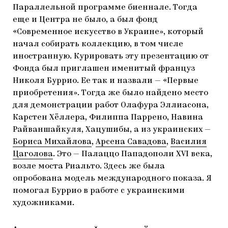
Параллельной программе биеннале. Тогда
еще и Центра не было, а был фонд
«Современное искусство в Украине», который
начал собирать коллекцию, в том числе
иностранную. Курировать эту презентацию от
Фонда был приглашен именитый француз
Николя Буррио. Ее так и назвали — «Первые
приобретения». Тогда же было найдено место
для демонстрации работ Олафура Эллиасона,
Карстен Хёллера, Филиппа Паррено, Навина
Райваншайкуля, Хацушибы, а из украинских —
Бориса Михайлова
,
Арсена Савадова
,
Василия
Цаголова
. Это — Палаццо Пападополи XVI века,
возле моста Риальто. Здесь же была
опробована модель международного показа. Я
помогал Буррио в работе с украинскими
художниками.