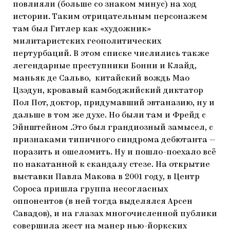
повлияли (больше со знаком минус) на ход
истории. Таким отрицательным персонажем
там был Гитлер как «художник»
милитаристских геополитических
пертурбаций. В этом списке числились также
легендарные преступники Бонни и Клайд,
маньяк де Сальво, китайский вождь Мао
Цзэдун, кровавый камбоджийский диктатор
Пол Пот, доктор, придумавший эвтаназию, ну и
дальше в том же духе. Но были там и Фрейд с
Эйнштейном .Это был грандиозный замысел, с
признаками типичного синдрома дебютанта —
поразить и ошеломить. Ну и пошло-поехало всё
по накатанной к скандалу стезе. На открытие
выставки Павла Макова в 2001 году, в Центр
Сороса пришла группа несогласных
оппонентов (в ней тогда выделялся Арсен
Савадов), и на глазах многочисленной публики
совершила жест на манер нью-йоркских