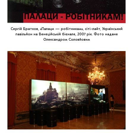
Сергій Братков, «Палаци — робітникам», сіті-лайт, Український
павільйон на Венеційській бієнале, 2007 рік. Фото надане
Олександром Соловйовим