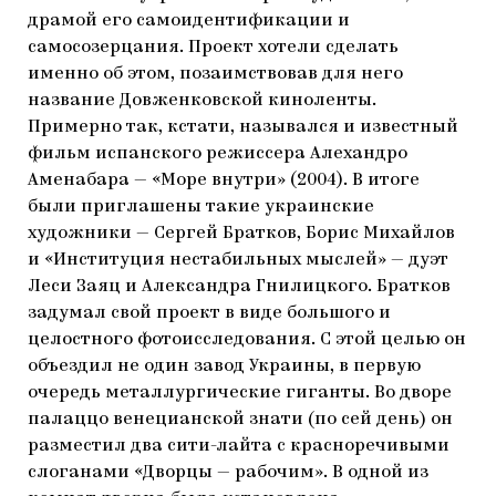
драмой его самоидентификации и
самосозерцания. Проект хотели сделать
именно об этом, позаимствовав для него
название Довженковской киноленты.
Примерно так, кстати, назывался и известный
фильм испанского режиссера Алехандро
Аменабара — «Море внутри» (2004). В итоге
были приглашены такие украинские
художники — Сергей Братков, Борис Михайлов
и «Институция нестабильных мыслей» — дуэт
Леси Заяц и Александра Гнилицкого. Братков
задумал свой проект в виде большого и
целостного фотоисследования. С этой целью он
объездил не один завод Украины, в первую
очередь металлургические гиганты. Во дворе
палаццо венецианской знати (по сей день) он
разместил два сити-лайта с красноречивыми
слоганами «Дворцы — рабочим». В одной из