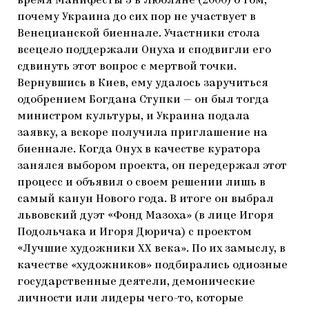
время Манифесты 3 в Любляне (2000) о том,
почему Украина до сих пор не участвует в
Венецианской биеннале. Участники стола
всецело поддержали Онуха и сподвигли его
сдвинуть этот вопрос с мертвой точки.
Вернувшись в Киев, ему удалось заручиться
одобрением Богдана Ступки — он был тогда
министром культуры, и Украина подала
заявку, а вскоре получила приглашение на
биеннале. Когда Онух в качестве куратора
занялся выбором проекта, он передержал этот
процесс и объявил о своем решении лишь в
самый канун Нового года. В итоге он выбрал
львовский дуэт «Фонд Мазоха» (в лице Игоря
Подольчака и Игоря Дюрича) с проектом
«Лучшие художники ХХ века». По их замыслу, в
качестве «художников» подбирались одиозные
государственные деятели, демонические
личности или лидеры чего-то, которые