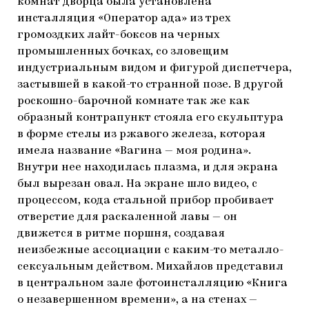
комнат дворца была установлена
инсталляция «Оператор ада» из трех
громоздких лайт-боксов на черных
промышленных бочках, со зловещим
индустриальным видом и фигурой диспетчера,
застывшей в какой-то странной позе. В другой
роскошно-барочной комнате так же как
образный контрапункт стояла его скульптура
в форме стелы из ржавого железа, которая
имела название «Вагина — моя родина».
Внутри нее находилась плазма, и для экрана
был вырезан овал. На экране шло видео, с
процессом, кода стальной прибор пробивает
отверстие для раскаленной лавы — он
движется в ритме поршня, создавая
неизбежные ассоциации с каким-то металло-
сексуальным действом. Михайлов представил
в центральном зале фотоинсталляцию «Книга
о незавершенном времени», а на стенах —