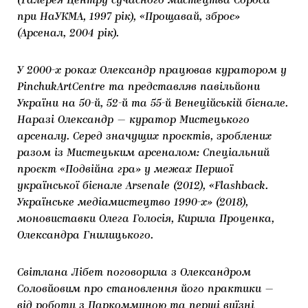
(Галерея Центру сучасного мистецтва Сороса
при НаУКМА, 1997 рік), «Прощавай, зброє»
(Арсенал, 2004 рік).
У 2000-х роках Олександр працював куратором у
PinchukArtCentre та представляв павільйони
України на 50-й, 52-й та 55-й Венеційській бієнале.
Наразі Олександр — куратор Мистецького
арсеналу. Серед значущих проєктів, зроблених
разом із Мистецьким арсеналом: Спеціальний
проєкт «Подвійна гра» у межах Першої
української бієнале Arsenale (2012), «Flashback.
Українське медіамистецтво 1990-х» (2018),
моновиставки Олега Голосія, Кирила Проценка,
Олександра Гнилицького.
Світлана Лібет поговорила з Олександром
Соловйовим про становлення його практики —
від роботи з Паркоммуною та перші виїзні