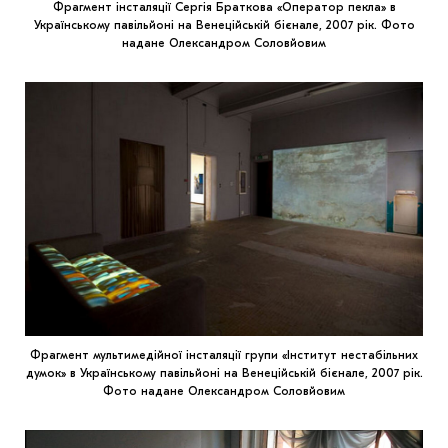
Фрагмент інсталяції Сергія Браткова «Оператор пекла» в
Українському павільйоні на Венеційській бієнале, 2007 рік. Фото
надане Олександром Соловйовим
Фрагмент мультимедійної інсталяції групи «Інститут нестабільних
думок» в Українському павільйоні на Венеційській бієнале, 2007 рік.
Фото надане Олександром Соловйовим