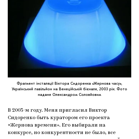
Фрагмент інсталяції Віктора Сидоренка «Жернова часу»,
Український павільйон на Венеційській бієнале, 2003 рік. Фото
надане Олександром Соловйовим
В 2003-м году. Меня пригласил Виктор
Сидоренко быть куратором его проекта
«Жернова времени». Его выбирали на
конкурсе, но конкурентности не было, все