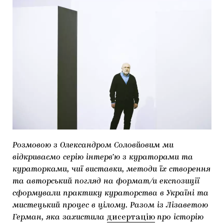
МАРІУПОЛЬСЬКІ МАРГІНАЛІЇ
ДОСЛІДНИЦЬКА ПЛАТФОРМА
ЗАПАЛЕННЯ
CARPATHIAN CULT ПРО РІЗДВЯНІ СВЯТА
Розмовою з Олександром Соловйовим ми
відкриваємо серію інтерв’ю з кураторами та
кураторками, чиї виставки, методи їх створення
та авторський погляд на формат/и експозиції
сформували практику кураторства в Україні та
мистецький процес в цілому. Разом із Лізаветою
Герман, яка захистила
дисертацію
про історію