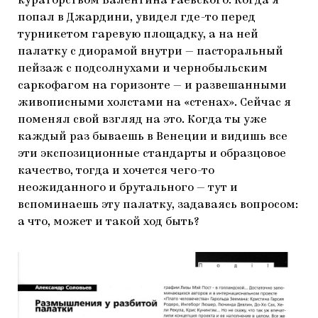
кураторством Валентина Раевского. Когда я
попал в Джардини, увидел где-то перед
турникетом гаревую площадку, а на ней
палатку с диорамой внутри — пасторальный
пейзаж с подсолнухами и чернобыльским
саркофагом на горизонте — и развешанными
живописными холстами на «стенах». Сейчас я
поменял свой взгляд на это. Когда ты уже
каждый раз бываешь в Венеции и видишь все
эти экспозиционные стандарты и образцовое
качество, тогда и хочется чего-то
неожиданного и брутального — тут и
вспоминаешь эту палатку, задаваясь вопросом:
а что, может и такой ход быть?