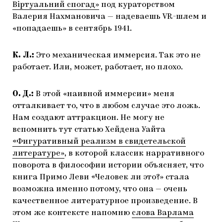
Віртуальний спогад»
под кураторством
Валерия Нахмановича — надеваешь VR-шлем и
«попадаешь» в сентябрь 1941.
К. Л.:
Это механическая иммерсия. Так это не
работает. Или, может, работает, но плохо.
О. Д.:
В этой «наивной иммерсии» меня
отталкивает то, что в любом случае это ложь.
Нам создают аттракцион. Не могу не
вспомнить тут статью Хейдена Уайта
«Фигуративный реализм в свидетельской
литературе»
, в которой классик нарративного
поворота в философии истории объясняет, что
книга Примо Леви «Человек ли это?» стала
возможна именно потому, что она — очень
качественное литературное произведение. В
этом же контексте напомню
слова Варлама