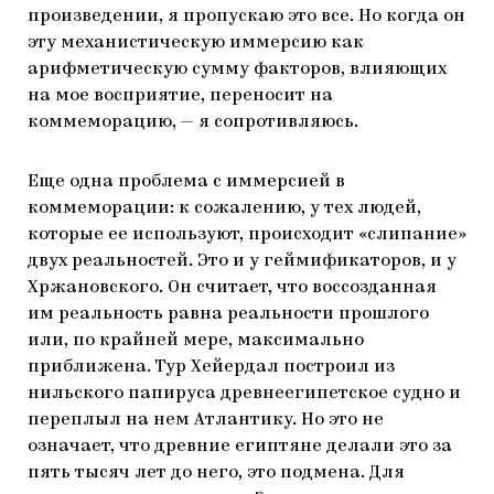
произведении, я пропускаю это все. Но когда он
эту механистическую иммерсию как
арифметическую сумму факторов, влияющих
на мое восприятие, переносит на
коммеморацию, — я сопротивляюсь.
Еще одна проблема с иммерсией в
коммеморации: к сожалению, у тех людей,
которые ее используют, происходит «слипание»
двух реальностей. Это и у геймификаторов, и у
Хржановского. Он считает, что воссозданная
им реальность равна реальности прошлого
или, по крайней мере, максимально
приближена. Тур Хейердал построил из
нильского папируса древнеегипетское судно и
переплыл на нем Атлантику. Но это не
означает, что древние египтяне делали это за
пять тысяч лет до него, это подмена. Для