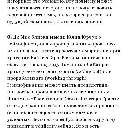
историков это очевидно. Эту подмену может
почувствовать историк, но не почувствовать
рядовой посетитель, на которого рассчитан
будущий мемориал. И это очень опасно.
О. Д.:
Мне близки
мысли Юлии Юрчук
о
геймификации и «проигрывании» прошлого
именно в контексте проектов мемориализации
трагедии Бабьего Яра. В своем анализе она
обращается к подходу Доминика ЛаКапра:
травму можно проигрывать (acting out) или
прорабатывать (working through).
Геймификация может иметь последствия,
полностью противоположные заявленным.
Напомню «Траекторию Краба» Гюнтера Грасса:
отождествление себя с человеком из прошлого
(с погибшим евреем в одном случае, и
условным Вильгельмом Густлофом в другом)
приводит к убийству сейчас. Это и есть