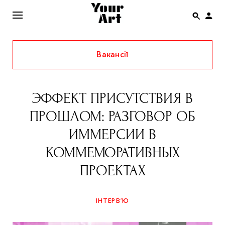
Вакансії
ENG
НОВИНИ
ЭФФЕКТ ПРИСУТСТВИЯ В
АФІША
ПРОШЛОМ: РАЗГОВОР ОБ
ІНТЕРВ’Ю
ИММЕРСИИ В
СТАТТІ
КОММЕМОРАТИВНЫХ
КОЛОНКИ
ПРОЕКТАХ
СПЕЦПРОЄКТИ
THE UKRAINIAN PAVILION AT VENICE BIENNALE
ІНТЕРВ’Ю
2022