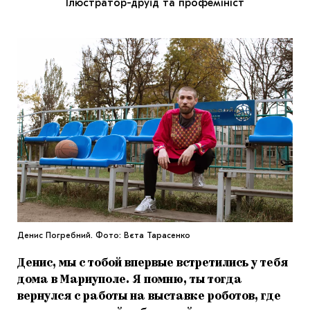
Ілюстратор-друїд та профемініст
МАРІУПОЛЬСЬКІ МАРГІНАЛІЇ
ДОСЛІДНИЦЬКА ПЛАТФОРМА
ЗАПАЛЕННЯ
CARPATHIAN CULT ПРО РІЗДВЯНІ СВЯТА
Денис Погребний. Фото: Вєта Тарасенко
Денис, мы с тобой впервые встретились у тебя
дома в Мариуполе. Я помню, ты тогда
вернулся с работы на выставке роботов, где