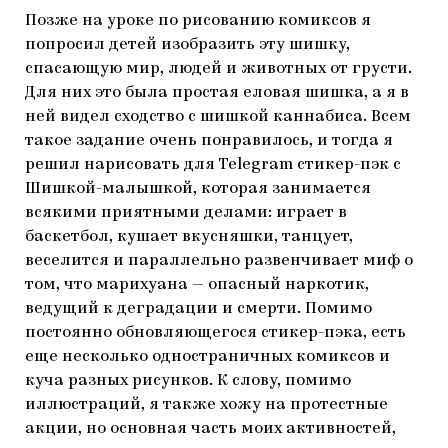
Позже на уроке по рисованию комиксов я
попросил детей изобразить эту шишку,
спасающую мир, людей и животных от грусти.
Для них это была простая еловая шишка, а я в
ней видел сходство с шишкой каннабиса. Всем
такое задание очень понравилось, и тогда я
решил нарисовать для Telegram стикер-пэк с
Шишкой-малышкой, которая занимается
всякими приятными делами: играет в
баскетбол, кушает вкусняшки, танцует,
веселится и параллельно развенчивает миф о
том, что марихуана — опасный наркотик,
ведущий к деградации и смерти. Помимо
постоянно обновляющегося стикер-пэка, есть
еще несколько одностраничных комиксов и
куча разных рисунков. К слову, помимо
иллюстраций, я также хожу на протестные
акции, но основная часть моих активностей,