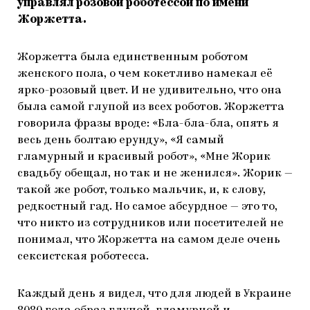
управлял розовой роботессой по имени
Жоржетта.
Жоржетта была единственным роботом
женского пола, о чем кокетливо намекал её
ярко-розовый цвет. И не удивительно, что она
была самой глупой из всех роботов. Жоржетта
говорила фразы вроде: «Бла-бла-бла, опять я
весь день болтаю ерунду», «Я самый
гламурный и красивый робот», «Мне Жорик
свадьбу обещал, но так и не женился». Жорик —
такой же робот, только мальчик, и, к слову,
редкостный гад. Но самое абсурдное — это то,
что никто из сотрудников или посетителей не
понимал, что Жоржетта на самом деле очень
сексистская роботесса.
Каждый день я видел, что для людей в Украине