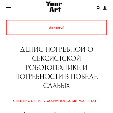
Вакансії
ENG
НОВИНИ
ДЕНИС ПОГРЕБНОЙ О
АФІША
СЕКСИСТСКОЙ
ІНТЕРВ’Ю
РОБОТОТЕХНИКЕ И
СТАТТІ
ПОТРЕБНОСТИ В ПОБЕДЕ
КОЛОНКИ
СЛАБЫХ
СПЕЦПРОЄКТИ
THE UKRAINIAN PAVILION AT VENICE BIENNALE
СПЕЦПРОЄКТИ
МАРІУПОЛЬСЬКІ МАРГІНАЛІЇ
2022