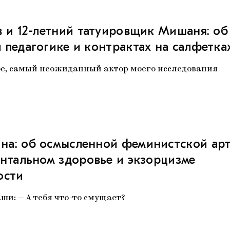
в и 12-летний татуировщик Мишаня: об
 педагогике и контрактах на салфетка
е, самый неожиданный актор моего исследования
а: об осмысленной феминистской арт
ентальном здоровье и экзорцизме
ости
ши: — А тебя что-то смущает?