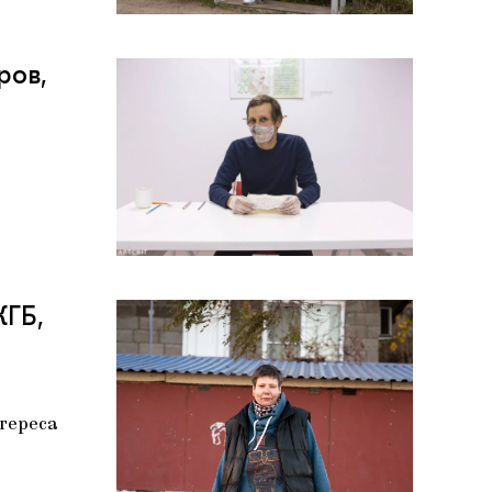
ров,
КГБ,
тереса