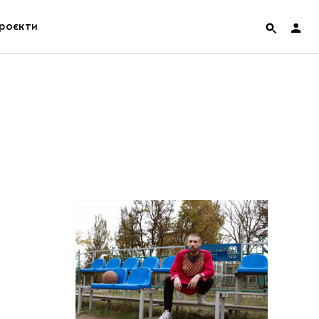
роєкти
rainian Pavilion at Venice Biennale 2022
ольські маргіналії
дницька платформа
ення
hian Cult про різдвяні свята