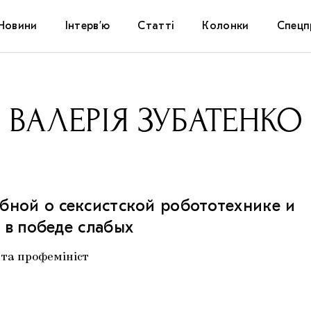
Новини
Інтерв’ю
Статті
Колонки
Спецп
Афіша
The Uk
ВАЛЕРІЯ ЗУБАТЕНКО
Маріуп
Дослі
Запал
бной о сексистской робототехнике и
 в победе слабых
Carpat
 та профемініст