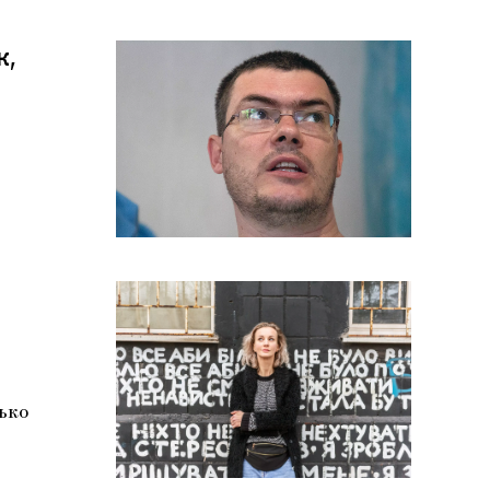
к,
ько