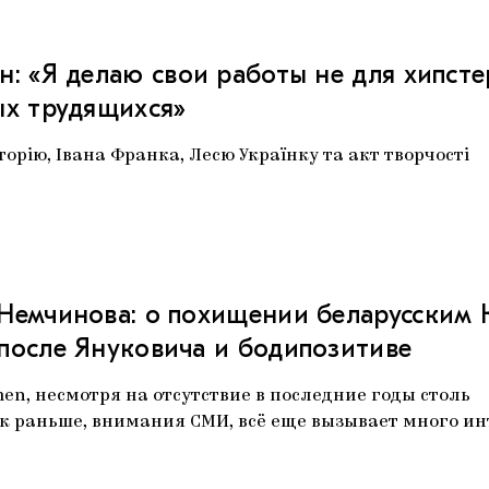
н: «Я делаю свои работы не для хипсте
ых трудящихся»
торію, Івана Франка, Лесю Українку та акт творчості
Немчинова: о похищении беларусским 
после Януковича и бодипозитиве
en, несмотря на отсутствие в последние годы столь
к раньше, внимания СМИ, всё еще вызывает много ин