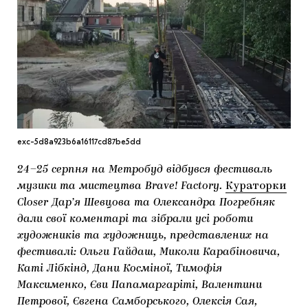
МАРІУПОЛЬСЬКІ МАРГІНАЛІЇ
ДОСЛІДНИЦЬКА ПЛАТФОРМА
ЗАПАЛЕННЯ
CARPATHIAN CULT ПРО РІЗДВЯНІ СВЯТА
exc-5d8a923b6a16117cd87be5dd
24–25 серпня на Метробуд відбувся фестиваль
музики та мистецтва Brave! Factory.
Кураторки
Closer Дар’я Шевцова та Олександра Погребняк
дали свої коментарі та зібрали усі роботи
художників та художниць, представлених на
фестивалі: Ольги Гайдаш, Миколи Карабіновича,
Каті Лібкінд, Дани Косміної, Тимофія
Максименко, Єви Папамаргаріті, Валентини
Петрової, Євгена Самборського, Олексія Сая,