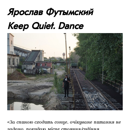
Ярослав Футымский
Keep Quiet. Dance
«За спиною сходить сонце. очікуване питання не
задано. покидаю місце стояння/сидіння.