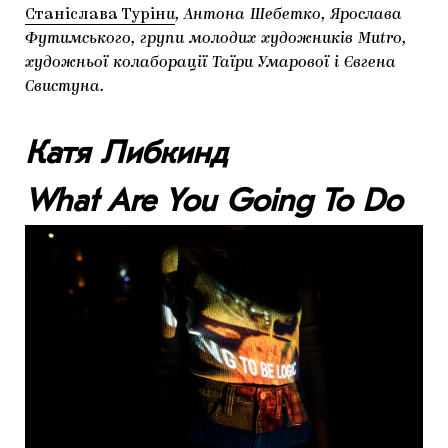
Станіслава Турін
и
, Антона Шебетко, Ярослава
Футимського, групи молодих художників Mutro,
художньої колаборації Таїри Умарової і Євгена
Свистуна.
Катя Либкинд
What Are You Going To Do