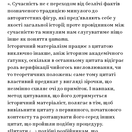
».
Сучасність не є переходом від безлічі фактів
позначеного традицією минулого до
авторитетних фігур, які пред’являють себе у
якості загальної історії; проте провідником між
сучасністю та минулим нам слугуватиме ніщо
інше як поняття
цитати.
Історичний матеріалізм працює з цитатою
виключно інакше, аніж історизм академічного
ґатунку, оскільки в останньому цитата відіграє
роль верифікації чийогось висловлювання, чи
то теоретичних положень: саме тому цитаті
властивий предикат у вигляді зірочки, що
незмінно схиляє очі до приміток. І навпаки,
метод цитування, що його дотримується
історичний матеріаліст, полягає в тім, щоб
вивільнити цитату з первинного, початкового
контексту та розташувати його серед інших
цитат, що пройшли подібну процедуру.
«Цитати <…> подібні розбійникам, що