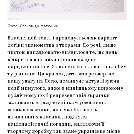
Фото: Олександр Матюшкін
Власне, цей текст і пропонується як варіант
логіки знайомства з творами. До речі, лише
чистою випадковістю виявилося те, що день
відкриття виставки припав на день
народження Лесі Українки, ба більше – на її 150-
ту річницю. Ця красна дата вкотре звертає
нашу увагу на Лесю, неминуче актуалізуючи
події минулого, адже в нинішньому широкому
публічному полі репрезентація Українки
залишається радше зліпком уособлення
«вольової» жінки, яка, як і більшість
вітчизняних класиків, поділяла
націоналістичні погляди, виділяючи її
творчому доробку так зване
українське місце