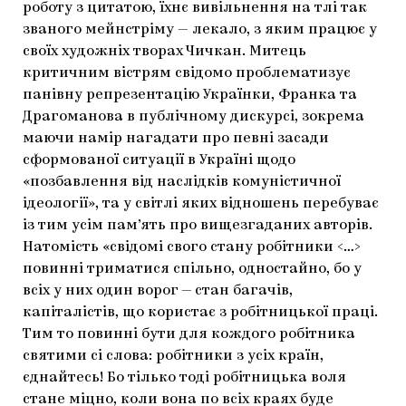
роботу з цитатою, їхнє вивільнення на тлі так
званого мейнстріму — лекало, з яким працює у
своїх художніх творах Чичкан. Митець
критичним вістрям свідомо проблематизує
панівну репрезентацію Українки, Франка та
Драгоманова в публічному дискурсі, зокрема
маючи намір нагадати про певні засади
сформованої ситуації в Україні щодо
«позбавлення від наслідків комуністичної
ідеології», та у світлі яких відношень перебуває
із тим усім пам’ять про вищезгаданих авторів.
Натомість «свідомі свого стану робітники <…>
повинні триматися спільно, одностайно, бо у
всіх у них один ворог — стан багачів,
капіталістів, що користає з робітницької праці.
Тим то повинні бути для кождого робітника
святими сі слова: робітники з усіх країн,
єднайтесь! Бо тілько тоді робітницька воля
стане міцно, коли вона по всіх краях буде