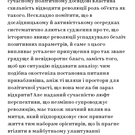
сучасному політичному досвідові властива
схильність відводити революції роль об’єкта як
такого. Нескладно помітити, що в
дослідницькому й активістському осередках
систематично ллються судження про те, що
історично явище революції успадкувало безліч
позитивних параметрів, й саме з цього
випливає усталене припущення про так зване
грядуще й невідворотнє благо, замість того,
щоб цю ситуацію піддавати аналізу: чим
подібна окостеніла постановка питання
привабливіша, аніж ті шляхи і простори для
політичної участі, що вона могла би зараз
відкрити? Але наданий сучасністю люфт
перспективи, що незмінно супроводжує
революцію, має також значний вплив на
митця, який підпорядковує своє приватне
життя тим наборам орієнтирів, що їх прагне
втілити в майбутньому улаштуванні