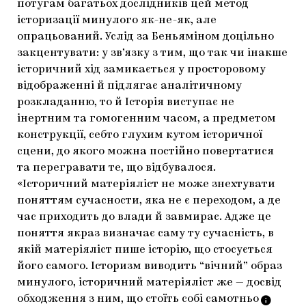
потугам багатьох дослідників цей метод
історизації минулого як-не-як, але
опрацьований. Услід за Беньяміном доцільно
закцентувати: у зв’язку з тим, що так чи інакше
історичний хід замикається у просторовому
відображенні й підлягає аналітичному
розкладанню, то й Історія виступає не
інертним та гомогенним часом, а предметом
конструкції, себто глухим кутом історичної
сцени, до якого можна постійно повертатися
та перегравати те, що відбувалося.
«Історичний матеріяліст не може знехтувати
поняттям сучасности, яка не є переходом, а де
час приходить до влади й завмирає. Адже це
поняття якраз визначає саму ту сучасність, в
якій матеріяліст пише історію, що стосується
його самого. Історизм виводить “вічний” образ
минулого, історичний матеріяліст же — досвід
обходження з ним, що стоїть собі
самотньо