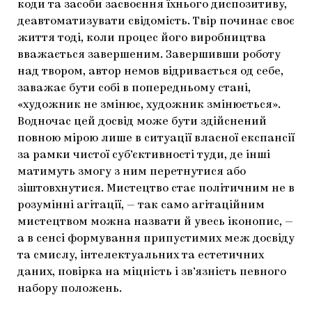
коди та засоби засвоєння їхнього диспозитиву,
деавтоматизувати свідомість. Твір починає своє
життя тоді, коли процес його виробництва
вважається завершеним. Завершивши роботу
над твором, автор немов відривається од себе,
заважає бути собі в попередньому стані,
«художник не змінює, художник змінюється».
Водночас цей досвід може бути здійснений
повною мірою лише в ситуації власної експансії
за рамки чистої суб’єктивності туди, де інші
матимуть змогу з ним перетнутися або
зіштовхнутися. Мистецтво стає політичним не в
розумінні агітації, — так само агітаційним
мистецтвом можна назвати й увесь іконопис, —
а в сенсі формування припустимих меж досвіду
та смислу, інтелектуальних та естетичних
даних, повірка на міцність і зв’язність певного
набору положень.