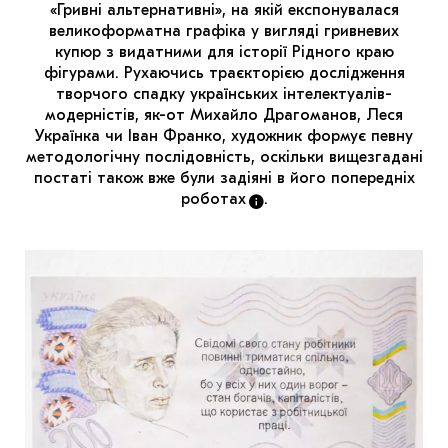
МАРІУПОЛЬСЬКІ МАРГІНАЛІЇ
«Гривні альтернативні», на якій експонувалася
великоформатна графіка у вигляді гривневих
ДОСЛІДНИЦЬКА ПЛАТФОРМА
купюр з видатними для історії Рідного краю
фігурами. Рухаючись траєкторією дослідження
ЗАПАЛЕННЯ
творчого спадку українських інтелектуалів-
модерністів, як-от Михайло Драгоманов, Леся
Українка чи Іван Франко, художник формує певну
CARPATHIAN CULT ПРО РІЗДВЯНІ СВЯТА
методологічну послідовність, оскільки вищезгадані
постаті також вже були задіяні в його попередніх
роботах
.