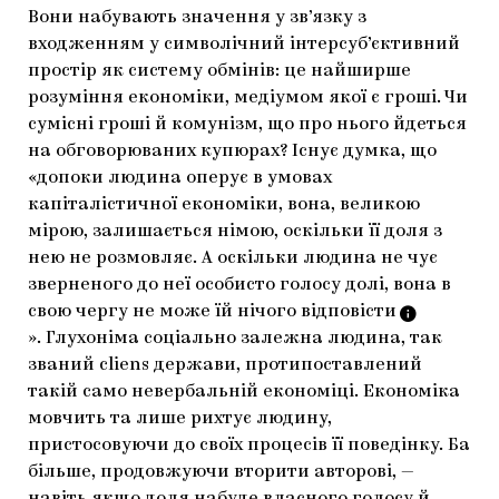
Вони набувають значення у зв’язку з
входженням у символічний інтерсуб’єктивний
простір як систему обмінів: це найширше
розуміння економіки, медіумом якої є гроші. Чи
сумісні гроші й комунізм, що про нього йдеться
на обговорюваних купюрах? Існує думка, що
«допоки людина оперує в умовах
капіталістичної економіки, вона, великою
мірою, залишається німою, оскільки її доля з
нею не розмовляє. А оскільки людина не чує
зверненого до неї особисто голосу долі, вона в
свою чергу не може їй нічого
відповісти
».
Глухоніма соціально залежна людина, так
званий cliens держави, протипоставлений
такій само невербальній економіці. Економіка
мовчить та лише рихтує людину,
пристосовуючи до своїх процесів її поведінку. Ба
більше, продовжуючи вторити авторові, —