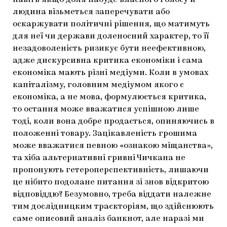
навіть якщо доля набуде власного голосу й
людина візьметься заперечувати або
оскаржувати політичні рішення, що матимуть
для неї чи держави доленосний характер, то її
незадоволеність ризикує бути неефективною,
адже дискурсивна критика економіки і сама
економіка мають різні медіуми. Коли в умовах
капіталізму, головним медіумом якого є
економіка, а не мова, формулюється критика,
то остання може вважатися успішною лише
тоді, коли вона добре продається, опиняючись в
положенні товару. Зацікавленість грошима
може вважатися певною «ознакою міщанства»,
та хіба альтернативні гривні Чичкана не
пропонують гетероперспективність, лишаючи
це нібито подолане питання зі знов відкритою
відповіддю? Безумовно, треба віддати належне
тим дослідницким траєкторіям, що здійснюють
саме описовий аналіз банкнот, але наразі ми