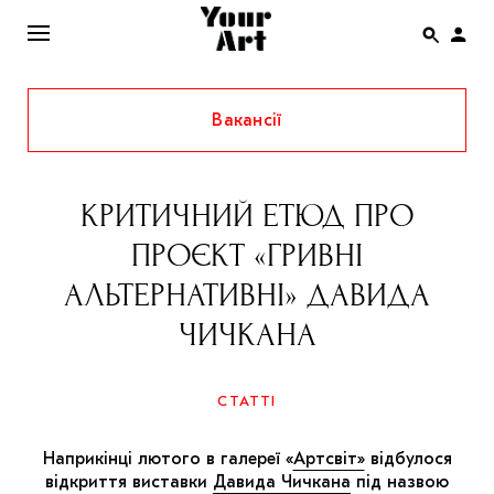
Вакансії
ENG
НОВИНИ
КРИТИЧНИЙ ЕТЮД ПРО
АФІША
ПРОЄКТ «ГРИВНІ
ІНТЕРВ’Ю
АЛЬТЕРНАТИВНІ» ДАВИДА
СТАТТІ
ЧИЧКАНА
КОЛОНКИ
СПЕЦПРОЄКТИ
СТАТТІ
THE UKRAINIAN PAVILION AT VENICE BIENNALE
2022
Наприкінці лютого в галереї «
Артсвіт»
відбулося
відкриття виставки
Давида Чичкана
під назвою