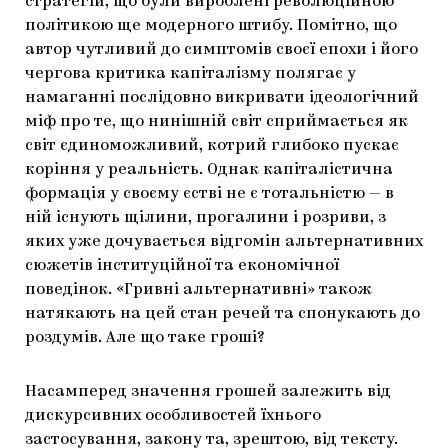
стратегій, що були вироблені революційною
політикою ще модерного штибу. Помітно, що
автор чутливий до симптомів своєї епохи і його
чергова критика капіталізму полягає у
намаганні послідовно викривати ідеологічний
міф про те, що нинішній світ сприймається як
світ єдиноможливий, котрий глибоко пускає
коріння у реальність. Однак капіталістична
формація у своєму єстві не є тотальністю — в
ній існують щілини, прогалини і розриви, з
яких уже дочувається відгомін альтернативних
сюжетів інституційної та економічної
поведінок. «Гривні альтернативні» також
натякають на цей стан речей та спонукають до
роздумів. Але що таке гроші?
Насамперед значення грошей залежить від
дискурсивних особливостей їхнього
застосування, закону та, зрештою, від тексту.