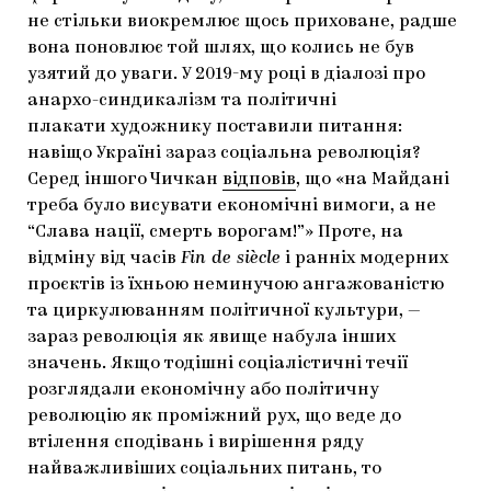
не стільки виокремлює щось приховане, радше
вона поновлює той шлях, що колись не був
узятий до уваги. У 2019-му році в діалозі про
анархо-синдикалізм та політичні
плакати
художнику поставили питання:
навіщо Україні зараз соціальна революція?
Серед іншого Чичкан
відповів
, що «на Майдані
треба було висувати економічні вимоги, а не
“Слава нації, смерть ворогам!”»
Проте, на
відміну від часів
Fin de siècle
і ранніх модерних
проєктів із їхньою неминучою ангажованістю
та циркулюванням політичної культури, —
зараз революція як явище набула інших
значень. Якщо тодішні соціалістичні течії
розглядали економічну або політичну
революцію як проміжний рух, що веде до
втілення сподівань і вирішення ряду
найважливіших соціальних питань, то