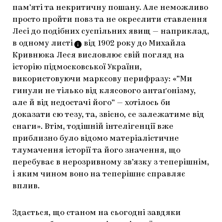
пам’яті
та некритичну пошану. Але неможливо
просто пройти повз та не окреслити ставлення
Лесі до подібних суспільних явищ — наприклад,
в одному
листі
від 1902 року до Михайла
Кривнюка Леся висловлює свій погляд на
історію підмосковської України,
використовуючи марксову перифразу: «”Ми
гинули не тілько від клясового антаґонізму,
але й від недостачі його” — хотілось би
доказати сю тезу, та, звісно, се залежатиме від
снаги». Втім, тодішній інтелігенції вже
приблизно було відомо матеріалістичне
тлумачення історії та його значення, що
перебуває в нерозривному зв’язку з теперішнім,
і яким чином воно на теперішнє справляє
вплив.
Здається, що станом на сьогодні завдяки