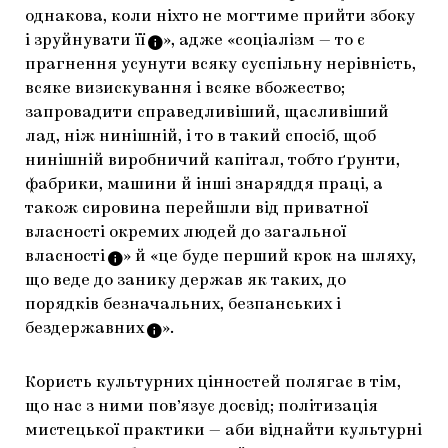
однакова, коли ніхто не могтиме прийти збоку
і зруйнувати
її
»
, адже «соціалізм — то є
прагнення усунути всяку суспільну нерівність,
всяке визискування і всяке вбожество;
запровадити справедливіший, щасливіший
лад, ніж нинішній, і то в такий спосіб, щоб
нинішній виробничий капітал, тобто ґрунти,
фабрики, машини й інші знаряддя праці, а
також сировина перейшли від приватної
власності окремих людей до загальної
власності
»
й «це буде перший крок на шляху,
що веде до занику держав як таких, до
порядків безначальних, безпанських і
бездержавних
».
Користь культурних цінностей полягає в тім,
що нас з ними пов’язує досвід; політизація
мистецької практики — аби віднайти культурні