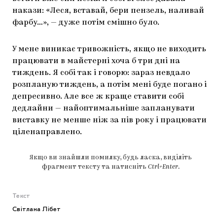
накази: «Леся, вставай, бери пензель, наливай
фарбу…», — дуже потім смішно було.
У мене виникає тривожність, якщо не виходить
працювати в майстерні хоча б три дні на
тиждень. Я собі так і говорю: зараз невдало
розпланую тиждень, а потім мені буде погано і
депресивно. Але все ж краще ставити собі
дедлайни — найоптимальніше запланувати
виставку не менше ніж за пів року і працювати
ціленаправлено.
Якщо ви знайшли помилку, будь ласка, виділіть
фрагмент тексту та натисніть
Ctrl+Enter
.
Текст
Світлана Лібет