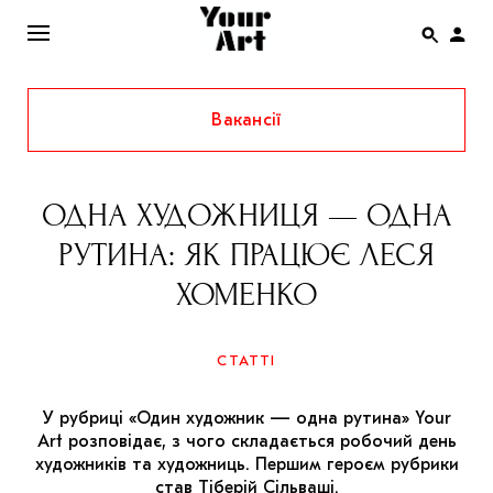
Вакансії
ENG
НОВИНИ
ОДНА ХУДОЖНИЦЯ — ОДНА
АФІША
РУТИНА: ЯК ПРАЦЮЄ ЛЕСЯ
ІНТЕРВ’Ю
ХОМЕНКО
СТАТТІ
КОЛОНКИ
СТАТТІ
СПЕЦПРОЄКТИ
У рубриці «Один художник — одна рутина» Your
THE UKRAINIAN PAVILION AT VENICE BIENNALE
Art розповідає, з чого складається робочий день
2022
художників та художниць. Першим героєм рубрики
став
Тіберій Сільваші
.