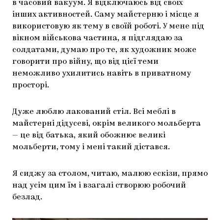
в часовий вакуум. Я відключаюсь від своїх
інших активностей. Саму майстерню і місце я
використовую як тему в своїй роботі. У мене під
вікном військова частина, я підглядаю за
солдатами, думаю про те, як художник може
говорити про війну, що від цієї теми
неможливо ухилитись навіть в приватному
просторі.
Дуже люблю лакований стіл. Всі меблі в
майстерні дідусеві, окрім великого мольберта
— це від батька, який обожнює великі
мольберти, тому і мені такий дістався.
Я сиджу за столом, читаю, малюю ескізи, прямо
над усім цим їм і взагалі створюю робочий
безлад.