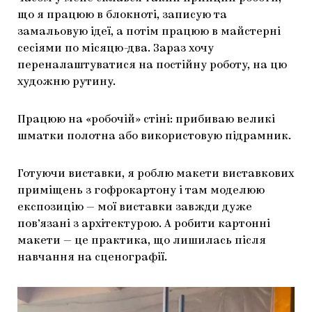
що я працюю в блокноті, записую та
замальовую ідеї, а потім працюю в майстерні
сесіями по місяцю-два. Зараз хочу
переналаштуватися на постійну роботу, на цю
художню рутину.
Працюю на «робочій» стіні: прибиваю великі
шматки полотна або використовую підрамник.
Готуючи виставки, я роблю макети виставкових
приміщень з гофрокартону і там моделюю
експозицію — мої виставки завжди дуже
пов’язані з архітектурою. А робити картонні
макети — це практика, що лишилась після
навчання на сценографії.