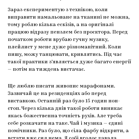
Зараз експериментую з технікою, коли
виправити намальоване на тканині не можна,
тому роблю кілька ескізів, а на оригіналі
працюю відразу пензлем без проєктора. Перед
початком роботи врубаю гучну музику,
плейлист у мене дуже різноманітний. Коли
пишу, можу танцювати, кривлятись. Під час
такої практики з’являється дуже багато енергії
— потім на тиждень вистачає.
Ще люблю писати живопис марафонами.
Зазвичай це на резиденціях або перед
виставкою. Останній раз було 15 годин нон-
стоп. Через кілька днів такої роботи виникає
якась божественна точність рухів. Але треба
себе розкачати на таке. Чай і музика — єдині
помічники. Раз було, що сіла фарбу відкрити, а
встати вже сил нема. Я собі вголос давала