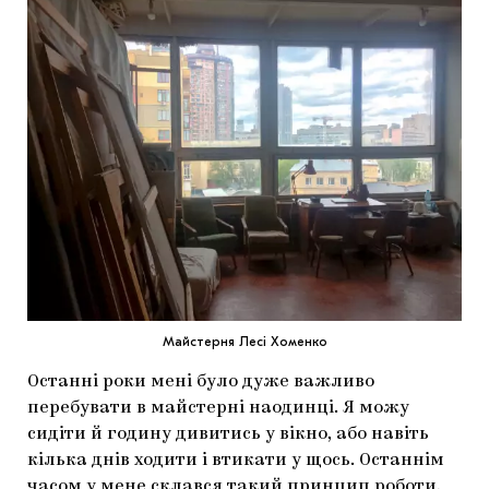
Майстерня Лесі Хоменко
Останні роки мені було дуже важливо
перебувати в майстерні наодинці. Я можу
сидіти й годину дивитись у вікно, або навіть
кілька днів ходити і втикати у щось. Останнім
часом у мене склався такий принцип роботи,