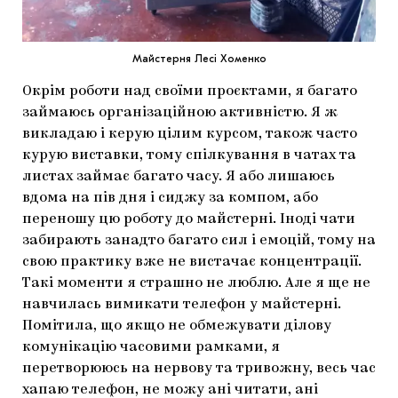
Майстерня Лесі Хоменко
Окрім роботи над своїми проєктами, я багато
займаюсь організаційною активністю. Я ж
викладаю і керую цілим курсом, також часто
курую виставки, тому спілкування в чатах та
листах займає багато часу. Я або лишаюсь
вдома на пів дня і сиджу за компом, або
переношу цю роботу до майстерні. Іноді чати
забирають занадто багато сил і емоцій, тому на
свою практику вже не вистачає концентрації.
Такі моменти я страшно не люблю. Але я ще не
навчилась вимикати телефон у майстерні.
Помітила, що якщо не обмежувати ділову
комунікацію часовими рамками, я
перетворююсь на нервову та тривожну, весь час
хапаю телефон, не можу ані читати, ані