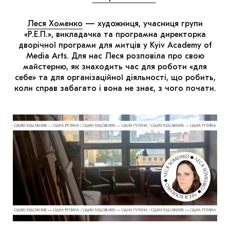
МАРІУПОЛЬСЬКІ МАРГІНАЛІЇ
Леся Хоменко
— художниця, учасниця групи
ДОСЛІДНИЦЬКА ПЛАТФОРМА
«Р.Е.П.», викладачка та програмна директорка
дворічної програми для митців у Kyiv Academy of
ЗАПАЛЕННЯ
Media Arts. Для нас Леся розповіла про свою
майстерню, як знаходить час для роботи «для
CARPATHIAN CULT ПРО РІЗДВЯНІ СВЯТА
себе» та для організаційної діяльності, що робить,
коли справ забагато і вона не знає, з чого почати.