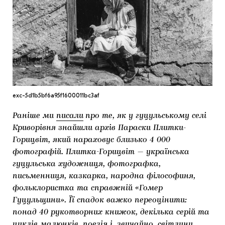
МАРІУПОЛЬСЬКІ МАРГІНАЛІЇ
ДОСЛІДНИЦЬКА ПЛАТФОРМА
ЗАПАЛЕННЯ
CARPATHIAN CULT ПРО РІЗДВЯНІ СВЯТА
exc-5d1b5bf6a95f1600011bc3af
Раніше ми
писали
про те, як у гуцульському селі
Криворівня знайшли архів Параски Плитки-
Горицвіт, який нараховує близько 4 000
фотографій. Плитка-Горицвіт — українська
гуцульська художниця, фотографка,
письменниця, казкарка, народна філософиня,
фольклористка та справжній «Гомер
Гуцульщини». Її спадок важко переоцінити:
понад 40 рукотворних книжок, декілька серій та
циклів малюнків, поезія і, звичайно, світлини.