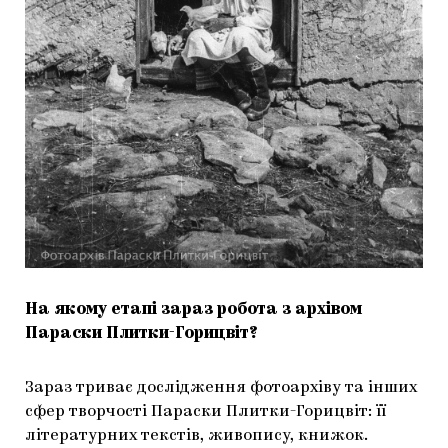
На якому етапі зараз робота з архівом
Параски Плитки-Горицвіт?
Зараз триває дослідження фотоархіву та інших
сфер творчості Параски Плитки-Горицвіт: її
літературних текстів, живопису, книжок.