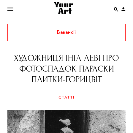
Вакансії
ENG
НОВИНИ
ХУДОЖНИЦЯ ІНГА ЛЕВІ ПРО
АФІША
ФОТОСПАДОК ПАРАСКИ
ІНТЕРВ’Ю
ПЛИТКИ-ГОРИЦВІТ
СТАТТІ
КОЛОНКИ
СТАТТІ
СПЕЦПРОЄКТИ
THE UKRAINIAN PAVILION AT VENICE BIENNALE
2022