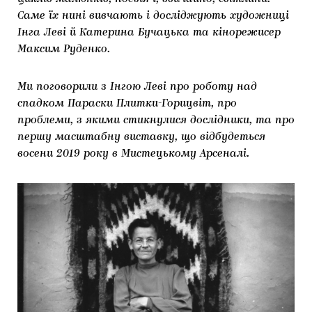
Саме їх нині вивчають і досліджують художниці
Інга Леві й Катерина Бучацька та кінорежисер
Максим Руденко.
Ми поговорили з Інгою Леві про роботу над
спадком Параски Плитки-Горицвіт, про
проблеми, з якими стикнулися дослідники, та про
першу масштабну виставку, що відбудеться
восени 2019 року в Мистецькому Арсеналі.