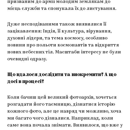
призваним до армії молодим землякам до
місць служби та спонукала їх до листування.
Дуже несподіваними також виявилися її
зацікавлення: Індія, її культура, вірування,
духовні лідери, та тема космосу, особливо
новини про польоти космонавтів та відкриття
нових небесних тіл. Масштаби інтересу не були
очевидні одразу.
Що вдалося дослідити та виокремити? А що
досі в процесі?
Коли бачиш цей великий фотоархів, хочеться
розгадати його таємницю, дізнатися історію
кожного фото, але це навряд чи можливо, хоча
ми багато чого дізналися. Наприклад, коли
саме вона почала знімати. Виявилося, що вже у