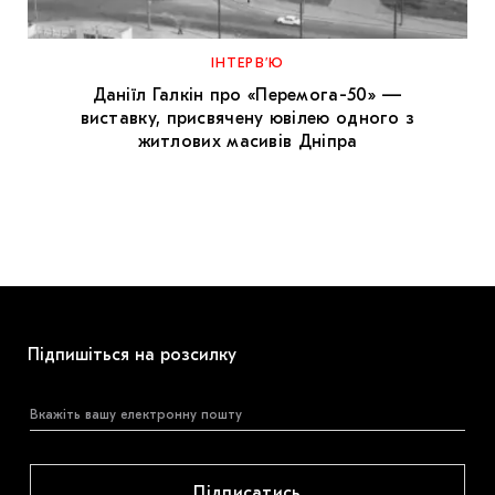
МАРІУПОЛЬСЬКІ МАРГІНАЛІЇ
ДОСЛІДНИЦЬКА ПЛАТФОРМА
ІНТЕРВ’Ю
Даніїл Галкін про «Перемога-50» —
ЗАПАЛЕННЯ
виставку, присвячену ювілею одного з
житлових масивів Дніпра
CARPATHIAN CULT ПРО РІЗДВЯНІ СВЯТА
Підпишіться на розсилку
Підписатись