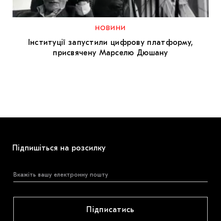
МАРІУПОЛЬСЬКІ МАРГІНАЛІЇ
ДОСЛІДНИЦЬКА ПЛАТФОРМА
НОВИНИ
Інституції запустили цифрову платформу,
ЗАПАЛЕННЯ
присвячену Марселю Дюшану
CARPATHIAN CULT ПРО РІЗДВЯНІ СВЯТА
Підпишіться на розсилку
Підписатись