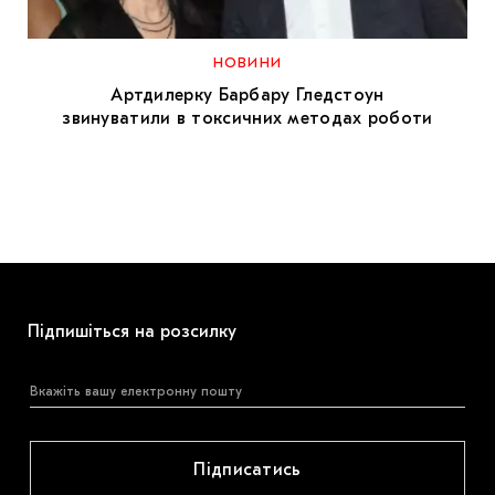
МАРІУПОЛЬСЬКІ МАРГІНАЛІЇ
ДОСЛІДНИЦЬКА ПЛАТФОРМА
НОВИНИ
Артдилерку Барбару Гледстоун
ЗАПАЛЕННЯ
звинуватили в токсичних методах роботи
CARPATHIAN CULT ПРО РІЗДВЯНІ СВЯТА
Підпишіться на розсилку
Підписатись