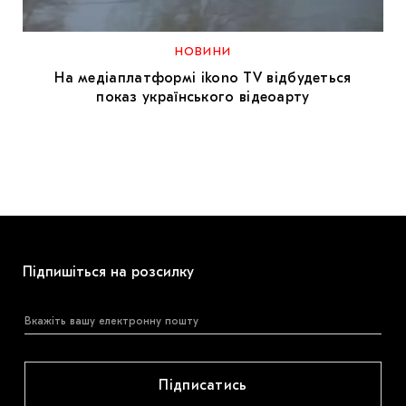
МАРІУПОЛЬСЬКІ МАРГІНАЛІЇ
ДОСЛІДНИЦЬКА ПЛАТФОРМА
НОВИНИ
На медіаплатформі ikono TV відбудеться
ЗАПАЛЕННЯ
показ українського відеоарту
CARPATHIAN CULT ПРО РІЗДВЯНІ СВЯТА
Підпишіться на розсилку
Підписатись