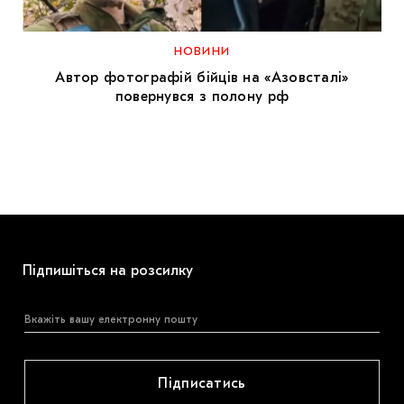
МАРІУПОЛЬСЬКІ МАРГІНАЛІЇ
ДОСЛІДНИЦЬКА ПЛАТФОРМА
НОВИНИ
Автор фотографій бійців на «Азовсталі»
ЗАПАЛЕННЯ
повернувся з полону рф
CARPATHIAN CULT ПРО РІЗДВЯНІ СВЯТА
Підпишіться на розсилку
Підписатись