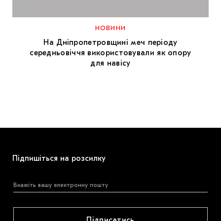
МАРІУПОЛЬСЬКІ МАРГІНАЛІЇ
ДОСЛІДНИЦЬКА ПЛАТФОРМА
НОВИНИ
На Дніпропетровщині меч періоду
ЗАПАЛЕННЯ
середньовіччя використовували як опору
для навісу
CARPATHIAN CULT ПРО РІЗДВЯНІ СВЯТА
Підпишіться на розсилку
Підписатись