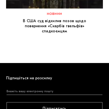
МАРІУПОЛЬСЬКІ МАРГІНАЛІЇ
ДОСЛІДНИЦЬКА ПЛАТФОРМА
НОВИНИ
В США суд відхилив позов щодо
ЗАПАЛЕННЯ
повернення «Скарбів гвельфів»
спадкоємцям
CARPATHIAN CULT ПРО РІЗДВЯНІ СВЯТА
Підпишіться на розсилку
Підписатись