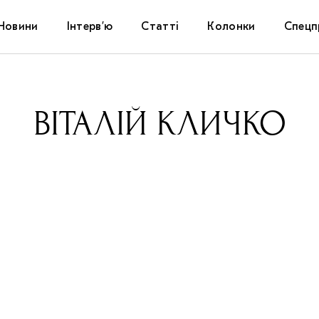
Новини
Інтерв’ю
Статті
Колонки
Спецп
Афіша
The Uk
ВІТАЛІЙ КЛИЧКО
Маріуп
Дослі
Запал
Carpat