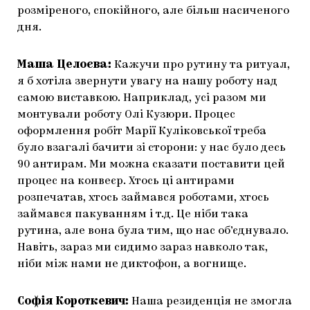
розміреного, спокійного, але більш насиченого
дня.
Маша Целоєва:
Кажучи про рутину та ритуал,
я б хотіла звернути увагу на нашу роботу над
самою виставкою. Наприклад, усі разом ми
монтували роботу Олі Кузюри. Процес
оформлення робіт Марії Куліковської треба
було взагалі бачити зі сторони: у нас було десь
90 антирам. Ми можна сказати поставити цей
процес на конвеєр. Хтось ці антирами
розпечатав, хтось займався роботами, хтось
займався пакуванням і т.д. Це ніби така
рутина, але вона була тим, що нас об’єднувало.
Навіть, зараз ми сидимо зараз навколо так,
ніби між нами не диктофон, а вогнище.
Софія Короткевич:
Наша резиденція не змогла