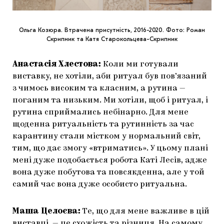
Ольга Козюра. Втрачена присутність, 2016-2020. Фото: Роман
Скрипник та Катя Старокольцева-Скрипник
Анастасія Хлестова:
Коли ми готували
виставку, не хотіли, аби ритуал був пов’язаний
з чимось високим та класним, а рутина —
поганим та низьким. Ми хотіли, щоб і ритуал, і
рутина сприймались небінарно. Для мене
щоденна ритуальність та рутинність за час
карантину стали містком у нормальний світ,
тим, що дає змогу «втриматись». У цьому плані
мені дуже подобається робота Каті Лесів, адже
вона дуже побутова та повсякденна, але у той
самий час вона дуже особисто ритуальна.
Маша Целоєва:
Те, що для мене важливе в цій
виставці, — це схожість та різниця. На самому