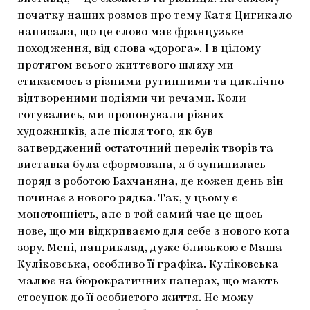
початку наших розмов про тему Катя Цигикало
написала, що це слово має французьке
походження, від слова «дорога». І в цілому
протягом всього життєвого шляху ми
стикаємось з різними рутинними та циклічно
відтвореними подіями чи речами. Коли
готувались, ми пропонували різних
художників, але після того, як був
затверджений остаточний перелік творів та
виставка була сформована, я б зупинилась
поряд з роботою Бахчаняна, де кожен день він
починає з нового рядка. Так, у цьому є
монотонність, але в той самий час це щось
нове, що ми відкриваємо для себе з нового кота
зору. Мені, наприклад, дуже близькою є Маша
Куліковська, особливо її графіка. Куліковська
малює на бюрократичних паперах, що мають
стосунок до її особистого життя. Не можу