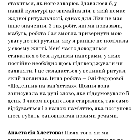
ставиться, як його заварює. Здавалося б, у
нашій культурі це звичайна дія, в якій немає
жодної ритуальності, однак для Лізи це має
інше значення. З тих робіт, які ми показали,
мабуть, робота Сая змогла привернути мою
увагу до тієї рутини, яку я раніше не помічала
у своєму житті. Мені часто доводиться
стикатися з безглуздими паперами, у яких
постійно необхідно щось підтверджувати чи
заявляти. І це складається у великий ритуал,
який поглинає. Інша робота — Олі Федорової
«Щоденник на зап’ястках». Щодня вона
записувала на руці слово, яке підсумовувало її
день. З часом перші слова стирались, так само
відбувається і з нашою пам’яттю, яка поступово
щось губить, заповнюючи новими речами.
Анастасія Хлестова:
Після того, як ми