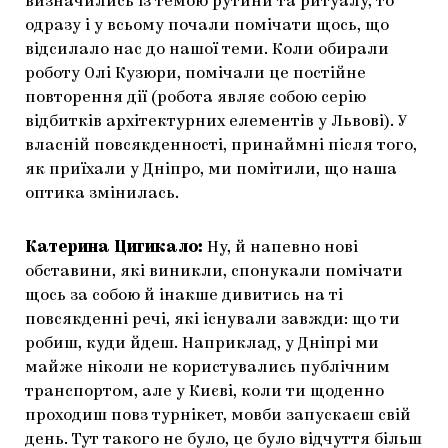
визначились із темою рутини та ритуалу, то
одразу і у всьому почали помічати щось, що
відсилало нас до нашої теми. Коли обирали
роботу Олі Кузюри, помічали це постійне
повторення дії (робота являє собою серію
відбитків архітектурних елементів у Львові). У
власній повсякденності, принаймні після того,
як приїхали у Дніпро, ми помітили, що наша
оптика змінилась.
Катерина Цигикало:
Ну, й напевно нові
обставини, які виникли, спонукали помічати
щось за собою й інакше дивитись на ті
повсякденні речі, які існували завжди: що ти
робиш, куди йдеш. Наприклад, у Дніпрі ми
майже ніколи не користувались публічним
транспортом, але у Києві, коли ти щоденно
проходиш повз турнікет, мовби запускаєш свій
день. Тут такого не було, це було відчуття більш