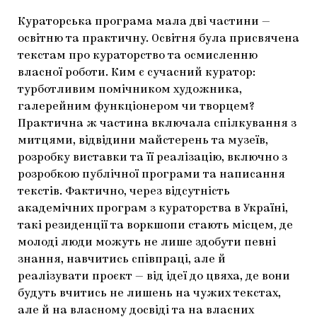
Кураторська програма мала дві частини —
освітню та практичну. Освітня була присвячена
текстам про кураторство та осмисленню
власної роботи. Ким є сучасний куратор:
турботливим помічником художника,
галерейним функціонером чи творцем?
Практична ж частина включала спілкування з
митцями, відвідини майстерень та музеїв,
розробку виставки та її реалізацію, включно з
розробкою публічної програми та написання
текстів. Фактично, через відсутність
академічних програм з кураторства в Україні,
такі резиденції та воркшопи стають місцем, де
молоді люди можуть не лише здобути певні
знання, навчитись співпраці, але й
реалізувати проєкт — від ідеї до цвяха, де вони
будуть вчитись не лишень на чужих текстах,
але й на власному досвіді та на власних