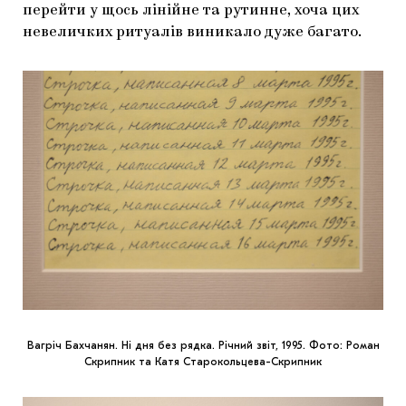
перейти у щось лінійне та рутинне, хоча цих
невеличких ритуалів виникало дуже багато.
Вагріч Бахчанян. Ні дня без рядка. Річний звіт, 1995. Фото: Роман
Скрипник та Катя Старокольцева-Скрипник