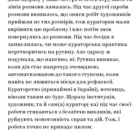
лінія розмови ламалась. Під час другої спроби
розмови виявилось, що описи робіт художників
прийшли не тих розмірів, тож кураторки мали
вирішити цю проблему і вже потім знов
повернулись до розмови. Під час бесіди я
замислилась, чи може кураторська практика
перетворитись на рутину. Але одразу ж
подумала, що напевно, ні. Рутина виникає,
коли дія стає напрочуд очевидною,
автоматизованою до такого ступеню, коли
навіть не лишиться місця для рефлексії.
Кураторство (принаймні в Україні), вочевидь,
ніколи таким не буде. Щоразу інституція,
художник, та й сам(а) куратор(-ка) під час своєї
роботи стикаються з безліччю викликів, які
руйнують монотонність справ та дій. Тож, і
робота точно не припаде пилом.