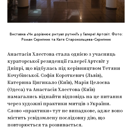
Виставка «Чи дорівнює ритуал рутині?» у Галереї Артсвіт. Фото:
Роман Скрипник та Катя Старокольцева-Скрипник
Анастасія Хлестова стала однією з учасниць
кураторської резиденції галереї Артсвіт у
Дніпрі, що відбулась під керівництвом Тетяни
Кочубінської. Софія Короткевич (Львів),
Катерина Цигикало (Київ), Марія Целоєва
(Одеса) та Анастасія Хлестова (Київ)
намагались віднайти відповідь на це питання
через художні практики митців з України.
Слово «практики» тут не випадкове, адже воно
містить усвідомлену послідовну дію, що
повторюється та розвивається.