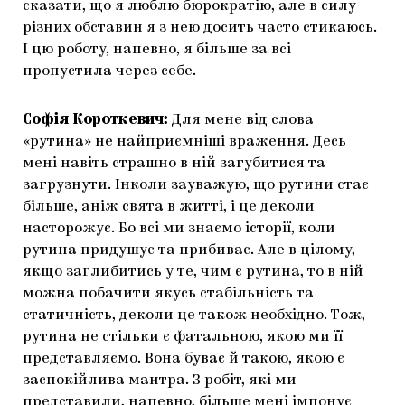
сказати, що я люблю бюрократію, але в силу
різних обставин я з нею досить часто стикаюсь.
І цю роботу, напевно, я більше за всі
пропустила через себе.
Софія Короткевич:
Для мене від слова
«рутина» не найприємніші враження. Десь
мені навіть страшно в ній загубитися та
загрузнути. Інколи зауважую, що рутини стає
більше, аніж свята в житті, і це деколи
насторожує. Бо всі ми знаємо історії, коли
рутина придушує та прибиває. Але в цілому,
якщо заглибитись у те, чим є рутина, то в ній
можна побачити якусь стабільність та
статичність, деколи це також необхідно. Тож,
рутина не стільки є фатальною, якою ми її
представляємо. Вона буває й такою, якою є
заспокійлива мантра. З робіт, які ми
представили, напевно, більше мені імпонує