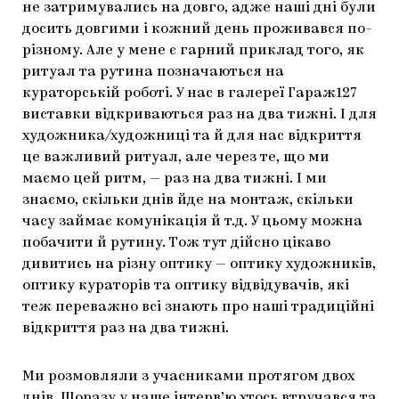
не затримувались на довго, адже наші дні були
досить довгими і кожний день проживався по-
різному. Але у мене є гарний приклад того, як
ритуал та рутина позначаються на
кураторській роботі. У нас в галереї Гараж127
виставки відкриваються раз на два тижні. І для
художника/художниці та й для нас відкриття
це важливий ритуал, але через те, що ми
маємо цей ритм, — раз на два тижні. І ми
знаємо, скільки днів йде на монтаж, скільки
часу займає комунікація й т.д. У цьому можна
побачити й рутину. Тож тут дійсно цікаво
дивитись на різну оптику — оптику художників,
оптику кураторів та оптику відвідувачів, які
теж переважно всі знають про наші традиційні
відкриття раз на два тижні.
Ми розмовляли з учасниками протягом двох
днів. Щоразу у наше інтерв’ю хтось втручався та