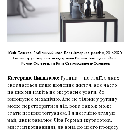
Юлія Бєляєва. Робітничий клас. Пост-інтернет реалізм, 2017-2020.
Скульптуру створено за підтримки Василя Тимощука. Фото:
Роман Скрипник та Катя Старокольцева-Скрипник
Катерина Цигикало:
Рутина — це ті дії, з яких
складається наше щоденне життя, але часто
на них ми навіть не звертаємо уваги, бо
виконуємо механічно. Але не тільки у рутину
може перетворитися дія, вона також може
стати певним ритуалом. І я постійно згадую
чай, який заварює Ліза Герман (кураторка,
мистецтвознавиця), як вона до цього процесу