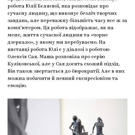
робота Юлії Бєляєвої, яка розповідає про
сучасну людину, що виконує безліч творчих
завдань, але переважну більшість часу все ж за
комп’ютером. Ця робота відображає, як на
мене, життя сучасної людини та «чорне
дзеркало», у якому ми перебуваємо. На
виставці робота Юлі є у діалозі з роботою
Олексія Сая. Маша розповіла про серію
Куліковської, але у Сая досить схожий підхід.
Він також звертається до бюрократії. Але в них
можна побачити й певний експресіонізм та
емоцію.