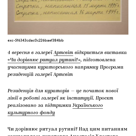
МАРІУПОЛЬСЬКІ МАРГІНАЛІЇ
ДОСЛІДНИЦЬКА ПЛАТФОРМА
ЗАПАЛЕННЯ
exc-5f6343cdac0c226baef384bb
CARPATHIAN CULT ПРО РІЗДВЯНІ СВЯТА
4 вересня в галереї
Артсвіт
відкриється виставка
«Чи дорівнює ритуал рутині?»
, підготовлена
учасницями кураторського напрямку Програми
резиденцій галереї Артсвіт
Резиденція для кураторів — це початок нової
лінії в роботі галереї як інституції. Проєкт
реалізовано за підтримки
Українського
культурного фонду
Чи дорівнює ритуал рутині? Над цим питанням