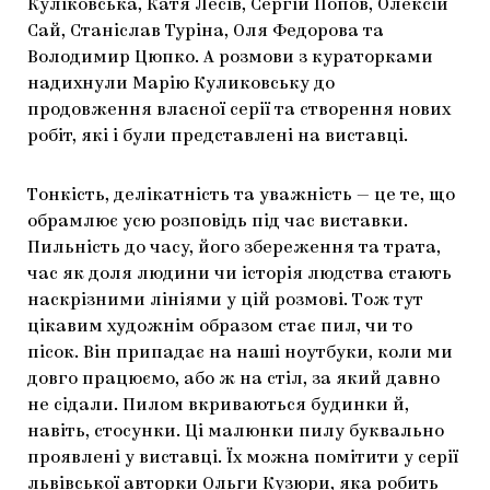
Куліковська, Катя Лесів, Сергій Попов, Олексій
Сай, Станіслав Туріна, Оля Федорова та
Володимир Цюпко. А розмови з кураторками
надихнули Марію Куликовську до
продовження власної серії та створення нових
робіт, які і були представлені на виставці.
Тонкість, делікатність та уважність — це те, що
обрамлює усю розповідь під час виставки.
Пильність до часу, його збереження та трата,
час як доля людини чи історія людства стають
наскрізними лініями у цій розмові. Тож тут
цікавим художнім образом стає пил, чи то
пісок. Він припадає на наші ноутбуки, коли ми
довго працюємо, або ж на стіл, за який давно
не сідали. Пилом вкриваються будинки й,
навіть, стосунки. Ці малюнки пилу буквально
проявлені у виставці. Їх можна помітити у серії
львівської авторки Ольги Кузюри, яка робить