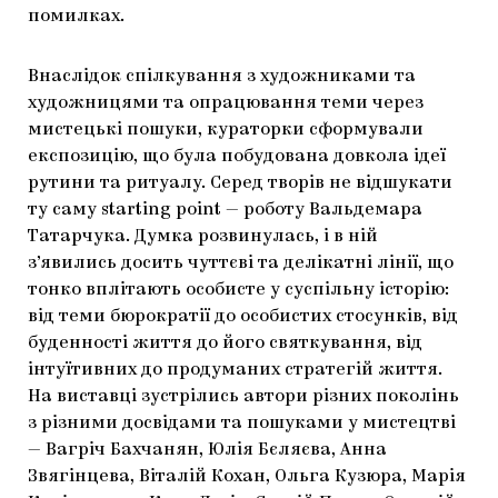
помилках.
Внаслідок спілкування з художниками та
художницями та опрацювання теми через
мистецькі пошуки, кураторки сформували
експозицію, що була побудована довкола ідеї
рутини та ритуалу. Серед творів не відшукати
ту саму starting point — роботу Вальдемара
Татарчука. Думка розвинулась, і в ній
з’явились досить чуттєві та делікатні лінії, що
тонко вплітають особисте у суспільну історію:
від теми бюрократії до особистих стосунків, від
буденності життя до його святкування, від
інтуїтивних до продуманих стратегій життя.
На виставці зустрілись автори різних поколінь
з різними досвідами та пошуками у мистецтві
— Вагріч Бахчанян, Юлія Бєляєва, Анна
Звягінцева, Віталій Кохан, Ольга Кузюра, Марія