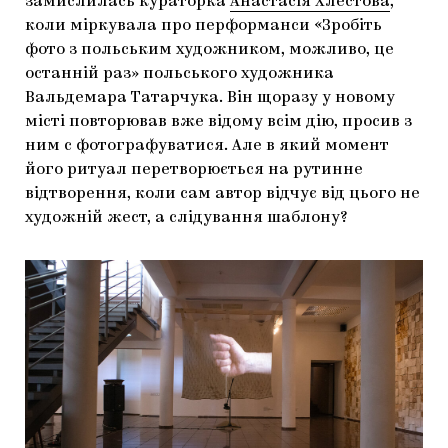
замислилась кураторка
Анастасія Хлестова
,
коли міркувала про перформанси «Зробіть
фото з польським художником, можливо, це
останній раз» польського художника
Вальдемара Татарчука. Він щоразу у новому
місті повторював вже відому всім дію, просив з
ним с фотографуватися. Але в який момент
його ритуал перетворюється на рутинне
відтворення, коли сам автор відчує від цього не
художній жест, а слідування шаблону?