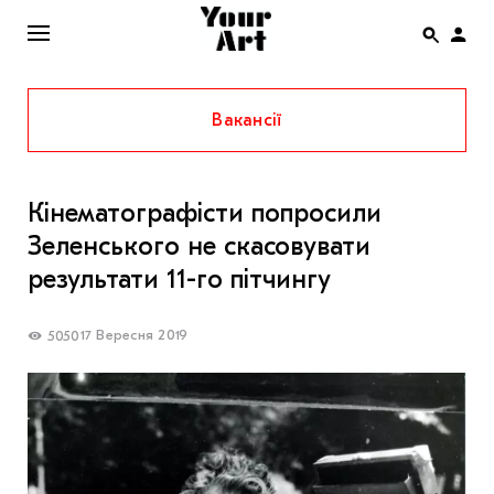
Вакансії
ENG
НОВИНИ
Кінематографісти попросили
АФІША
Зеленського не скасовувати
ІНТЕРВ’Ю
результати 11-го пітчингу
СТАТТІ
17 Вересня 2019
5050
КОЛОНКИ
СПЕЦПРОЄКТИ
THE UKRAINIAN PAVILION AT VENICE BIENNALE
2022