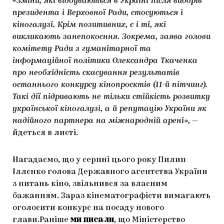
«Зміни, які відбуваються в Україні після виборів
президента і Верховної Ради, стосуються і
кіногалузі. Крім позитивних, є і ті, які
викликають занепокоєння. Зокрема, заява голови
комітету Ради з гуманітарної та
інформаційної політики Олександра Ткаченка
про необхідність скасування результатів
останнього конкурсу кінопроєктів (11-й пітчинг).
Такі дії підривають не тільки стійкість розвитку
української кіногалузі, а й репутацію України як
надійного партнера на міжнародній арені»,
—
йдеться в листі.
Нагадаємо, що у серпні цього року Пилип
Іллєнко голова Державного агентства України
з питань кіно, звільнився за власним
бажанням. Зараз кінематографісти вимагають
оголосити конкурс на посаду нового
глави.Раніше
ми писали
, що Міністерство