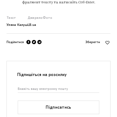
фрагмент тексту та натисніть
Ctrl+Enter
.
Текст
Джерело
Фото
Уляна Калуш
LB.ua
Поділитися
Зберегти
Підпишіться на розсилку
Підписатись