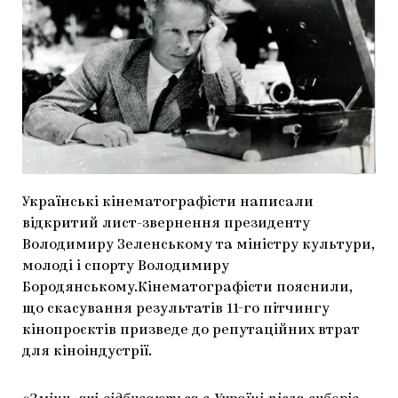
МАРІУПОЛЬСЬКІ МАРГІНАЛІЇ
ДОСЛІДНИЦЬКА ПЛАТФОРМА
ЗАПАЛЕННЯ
CARPATHIAN CULT ПРО РІЗДВЯНІ СВЯТА
Українські кінематографісти написали
відкритий лист-звернення президенту
Володимиру Зеленському та міністру культури,
молоді і спорту Володимиру
Бородянському.Кінематографісти пояснили,
що скасування результатів 11-го пітчингу
кінопроєктів призведе до репутаційних втрат
для кіноіндустрії.