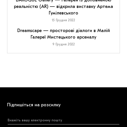
BAROQUE Gallery — галерея із доповненою
реальністю (AR) — відкрила виставку Артема
Гумілевського
15 Грудня 2022
Dreamscape — просторові діалоги в Малій
Галереї Мистецького арсеналу
9 Грудня 2022
Підпишіться на розсилку