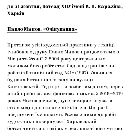
до 31 жовтня, Ботсад ХНУ імені В. Н. Каразіна,
Харків
Павло Маков. «Очікування»
Протягом усієї художньої практики у техніці
глибокого друку Павло Маков працює з темою
Місця та Утопії. З 2004 року центральним
мотивом його робіт став Сад, а ще раніше на
роботі «Ботанічний сад №1» (1997) з’явилася
будівля Ботанічного саду на вулиці
Клочківській. Тоді ще — з розбитим дахом, через
який пробивалася фінікова пальма. У 2018—2019
роках Маков почав вдруге використовувати
старі мідні дошки в серії Future in the past,
поєднуючи їх з новими. Разом з ними до робіт
художника повернувся і Харківський
ботанічний сад, тоді як у реальності він суттєво