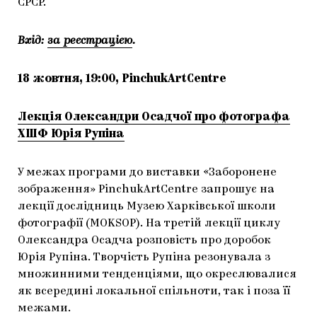
СРСР.
Вхід:
за реєстрацією
.
18 жовтня, 19:00, PinchukArtCentre
Лекція Олександри Осадчої про фотографа
ХШФ Юрія Рупіна
У межах програми до виставки «Заборонене
зображення» PinchukArtCentre запрошує на
лекції дослідниць Музею Харківської школи
фотографії (MOKSOP). На третій лекції циклу
Олександра Осадча розповість про доробок
Юрія Рупіна. Творчість Рупіна резонувала з
множинними тенденціями, що окреслювалися
як всередині локальної спільноти, так і поза її
межами.