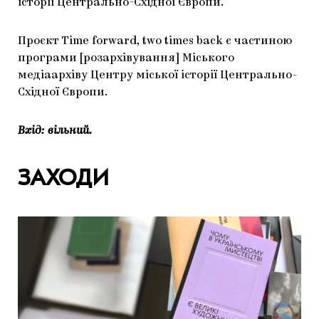
історії Центрально-Східної Європи.
Проєкт Time forward, two times back є частиною
програми [розархівування] Міського
медіаархіву Центру міської історії Центрально-
Східної Європи.
Вхід: вільний.
ЗАХОДИ