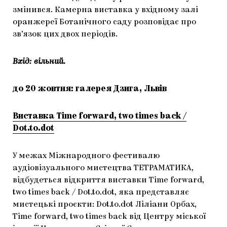
змінився. Камерна виставка у вхідному залі
оранжереї Ботанічного саду розповідає про
зв’язок цих двох періодів.
Вхід: вільний.
до 20 жовтня: галерея Дзига, Львів
Виставка Time forward, two times back /
Dot.to.dot
У межах Міжнародного фестивалю
аудіовізуального мистецтва ТЕТРАМАТИКА,
відбудеться відкриття виставки Time forward,
two times back / Dot.to.dot, яка представляє
мистецькі проєкти: Dot.to.dot Ліліани Орбах,
Time forward, two times back від Центру міської