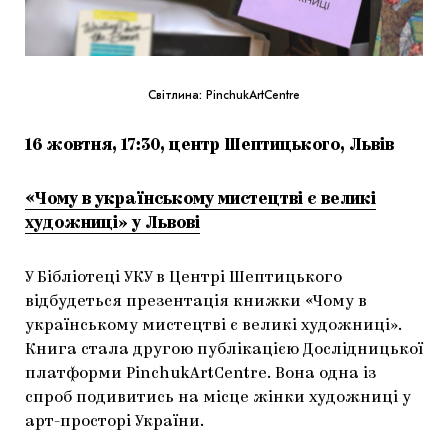
Світлина: PinchukArtCentre
16 жовтня, 17:30, центр Шептицького, Львів
«Чому в українському мистецтві є великі
художниці» у Львові
У Бібліотеці УКУ в Центрі Шептицького
відбудеться презентація книжки «Чому в
українському мистецтві є великі художниці».
Книга стала другою публікацією Дослідницької
платформи PinchukArtCentre. Вона одна із
спроб подивитись на місце жінки художниці у
арт-просторі України.