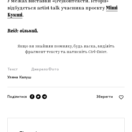
У межах виставки «(Ре)контексти. Історії»
відбудеться artist talk учасника проєкту
Міші
Букші
.
Вхід: вільний.
Якщо ви знайшли помилку, будь ласка, виділіть
фрагмент тексту та натисніть
Ctrl+Enter
.
Текст
Джерело
Фото
Уляна Калуш
Поділитися
Зберегти