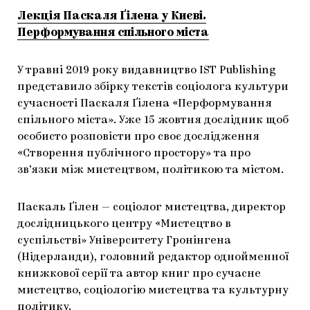
Лекція Паскаля Ґілена у Києві.
Перформування спільного міста
У травні 2019 року видавництво IST Publishing
представило збірку текстів соціолога культури
сучасності Паскаля Ґілена «Перформування
спільного міста». Уже 15 жовтня дослідник щоб
особисто розповісти про своє дослідження
«Створення публічного простору» та про
зв’язки між мистецтвом, політикою та містом.
Паскаль Ґілен — соціолог мистецтва, директор
дослідницького центру «Мистецтво в
суспільстві» Університету Гронінгена
(Нідерланди), головний редактор однойменної
книжкової серії та автор книг про сучасне
мистецтво, соціологію мистецтва та культурну
політику.