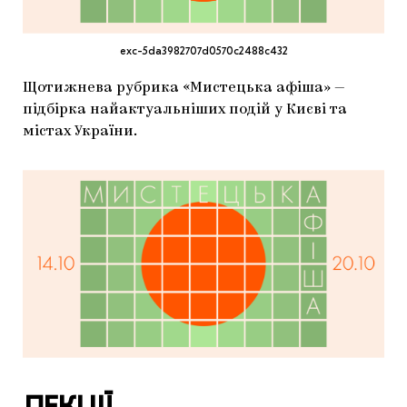
МАРІУПОЛЬСЬКІ МАРГІНАЛІЇ
ДОСЛІДНИЦЬКА ПЛАТФОРМА
exc-5da3982707d0570c2488c432
ЗАПАЛЕННЯ
Щотижнева рубрика «Мистецька афіша» —
підбірка найактуальніших подій у Києві та
CARPATHIAN CULT ПРО РІЗДВЯНІ СВЯТА
містах України.
ЛЕКЦІЇ