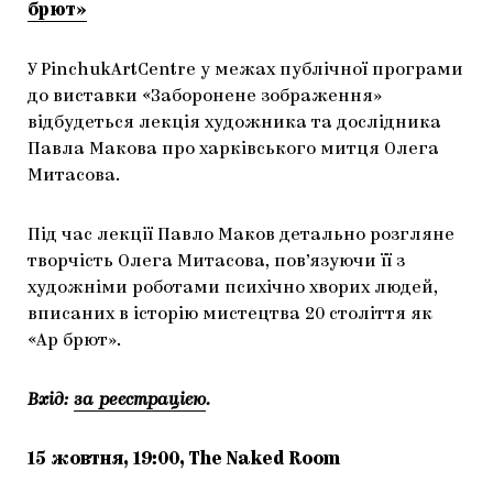
брют»
У PinchukArtCentre у межах публічної програми
до виставки «Заборонене зображення»
відбудеться лекція художника та дослідника
Павла Макова про харківського митця Олега
Митасова.
Під час лекції Павло Маков детально розгляне
творчість Олега Митасова, пов’язуючи її з
художніми роботами психічно хворих людей,
вписаних в історію мистецтва 20 століття як
«Ар брют».
Вхід:
за реєстрацією
.
15 жовтня, 19:00, The Naked Room