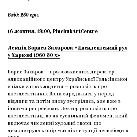
Вхід: 250 грн.
16 жовтня, 19:00, PinchukArtCentre
Лекція Бориса Захарова «Дисидентський рух
у Харкові 1960-80-х»
Борис Захаров — правозахисник, директор
Адвокаційного центру Української Гельсінської
спілки з прав людини — розповість про
шістдесятників. Вони зародились у період
відлиги та потім знову зустрілись, але вже з
іншими репресіями. Лектор розповість про
шістдесятництво як суспільний феномен, який
включає численні художні твори, що
демонструють опір митців ситуації несвободи в