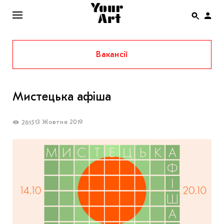
Вакансії
ENG
НОВИНИ
Мистецька афіша
АФІША
ІНТЕРВ’Ю
13 Жовтня 2019
2615
СТАТТІ
КОЛОНКИ
СПЕЦПРОЄКТИ
THE UKRAINIAN PAVILION AT VENICE BIENNALE
2022