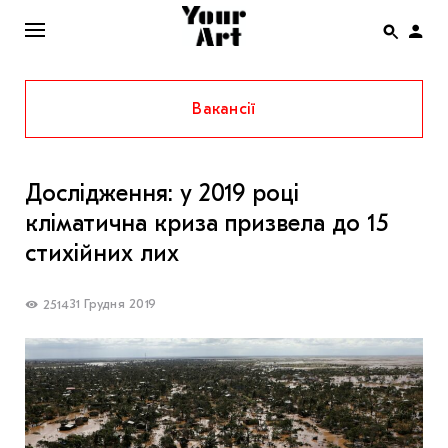
Вакансії
ENG
НОВИНИ
Дослідження: у 2019 році
АФІША
кліматична криза призвела до 15
ІНТЕРВ’Ю
стихійних лих
СТАТТІ
31 Грудня 2019
2514
КОЛОНКИ
СПЕЦПРОЄКТИ
THE UKRAINIAN PAVILION AT VENICE BIENNALE
2022