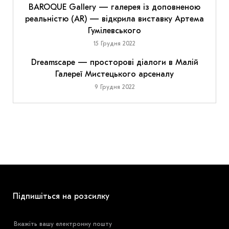
BAROQUE Gallery — галерея із доповненою
реальністю (AR) — відкрила виставку Артема
Гумілевського
15 Грудня 2022
Dreamscape — просторові діалоги в Малій
Галереї Мистецького арсеналу
9 Грудня 2022
Підпишіться на розсилку