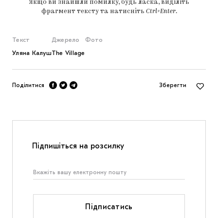
Якщо ви знайшли помилку, будь ласка, виділіть
фрагмент тексту та натисніть
Ctrl+Enter
.
Текст
Джерело
Фото
Уляна Калуш
The Village
Поділитися
Зберегти
Підпишіться на розсилку
Підписатись