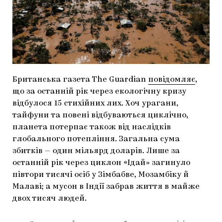
МАРІУПОЛЬСЬКІ МАРГІНАЛІЇ
ДОСЛІДНИЦЬКА ПЛАТФОРМА
ЗАПАЛЕННЯ
CARPATHIAN CULT ПРО РІЗДВЯНІ СВЯТА
Британська газета The Guardian
повідомляє
,
що за останній рік через екологічну кризу
відбулося 15 стихійних лих. Хоч урагани,
тайфуни та повені відбуваються циклічно,
планета потерпає також від наслідків
глобального потепління. Загальна сума
збитків — один мільярд доларів. Лише за
останній рік через циклон «Ідай» загинуло
півтори тисячі осіб у Зімбабве, Мозамбіку й
Малаві; а мусон в Індії забрав життя в майже
двох тисяч людей.