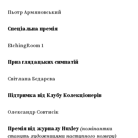
Пьотр Армяновський
Спеціальна премія
EtchingRoom 1
Приз глядацьких симпатій
Світлана Бєдарєва
Підтримка від Клубу Колекціонерів
Олександр Совтисік
Премія від журналу Huxley
(номінантки
стануть художницями наступного номеру)