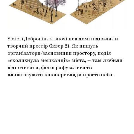
МАРІУПОЛЬСЬКІ МАРГІНАЛІЇ
ДОСЛІДНИЦЬКА ПЛАТФОРМА
ЗАПАЛЕННЯ
У місті Добропілля вночі невідомі підпалили
CARPATHIAN CULT ПРО РІЗДВЯНІ СВЯТА
творчий простір Сквер 21. Як пишуть
організатори/засновники простору, подія
«сколихнула мешканців» міста, — там любили
відпочивати, фотографуватися та
влаштовувати кіноперегляди просто неба.