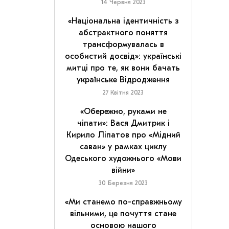
14 Червня 2023
«Національна ідентичність з
абстрактного поняття
трансформувалась в
особистий досвід»: українські
митці про те, як вони бачать
українське Відродження
27 Квітня 2023
«Обережно, руками не
чіпати»: Вася Дмитрик і
Кирило Ліпатов про «Мідний
саван» у рамках циклу
Одеського художнього «Мови
війни»
30 Березня 2023
«Ми станемо по-справжньому
вільними, це почуття стане
основою нашого