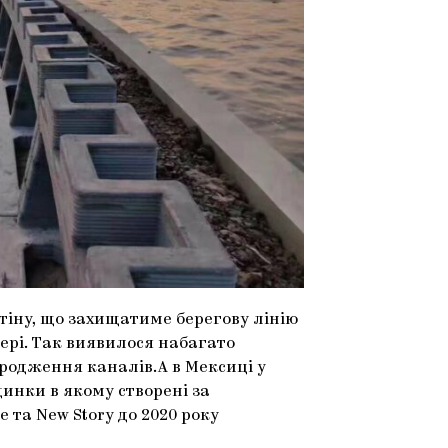
стіну, що захищатиме берегову лінію
ері. Так виявилося набагато
родження каналів.А в Мексиці у
инки в якому створені за
 та New Story до 2020 року