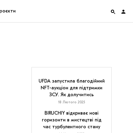
роєкти
rainian Pavilion at Venice Biennale 2022
ольські маргіналії
дницька платформа
ення
UFDA запустила благодійний
NFT-аукціон для підтримки
ЗСУ. Як долучитись
hian Cult про різдвяні свята
18 Лютого 2025
BIRUCHIY відкриває нові
горизонти в мистецтві під
час турбулентного стану