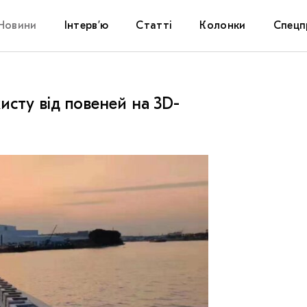
Новини
Інтерв’ю
Статті
Колонки
Спецп
Афіша
The Uk
исту від повеней на 3D-
Маріуп
Дослі
Запал
Carpat