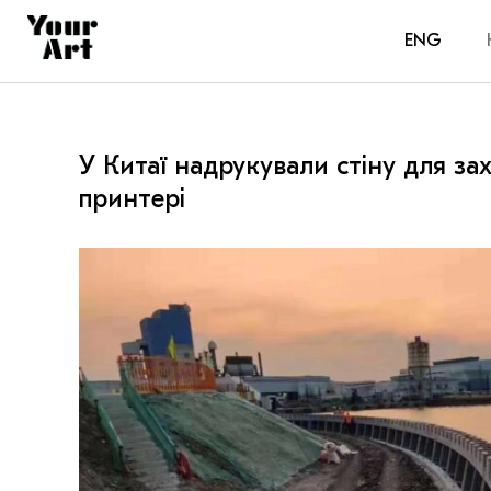
ENG
У Китаї надрукували стіну для зах
принтері