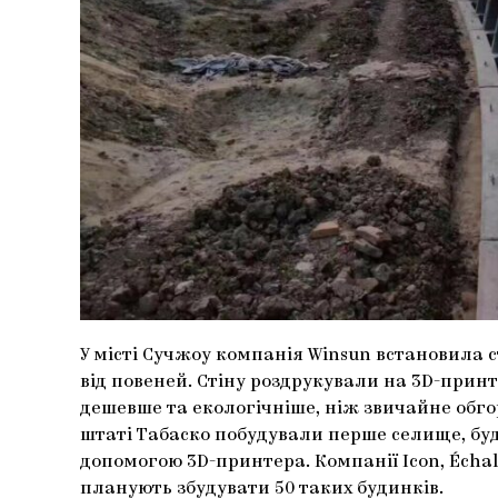
У місті Сучжоу компанія Winsun встановила 
від повеней. Стіну роздрукували на 3D-принт
дешевше та екологічніше, ніж звичайне обго
штаті Табаско побудували перше селище, буд
допомогою 3D-принтера. Компанії Icon, Échale
планують збудувати 50 таких будинків.