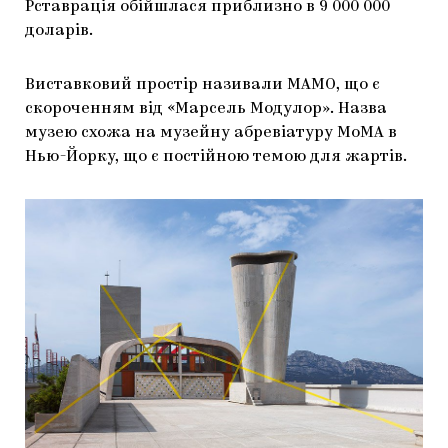
Рставрація обійшлася приблизно в 9 000 000
доларів.
Виставковий простір називали MAMO, що є
скороченням від «Марсель Модулор». Назва
музею схожа на музейну абревіатуру MoMA в
Нью-Йорку, що є постійною темою для жартів.