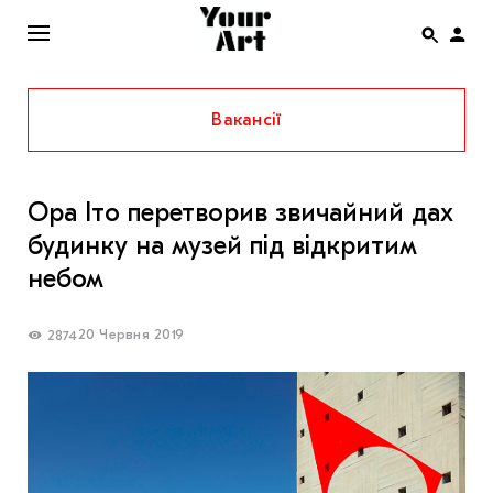
Вакансії
ENG
НОВИНИ
Ора Іто перетворив звичайний дах
АФІША
будинку на музей під відкритим
ІНТЕРВ’Ю
небом
СТАТТІ
20 Червня 2019
2874
КОЛОНКИ
СПЕЦПРОЄКТИ
THE UKRAINIAN PAVILION AT VENICE BIENNALE
2022