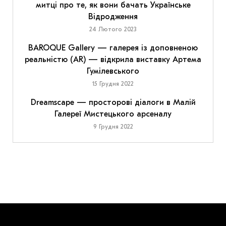
митці про те, як вони бачать Українське
Відродження
24 Лютого 2023
BAROQUE Gallery — галерея із доповненою
реальністю (AR) — відкрила виставку Артема
Гумілевського
15 Грудня 2022
Dreamscape — просторові діалоги в Малій
Галереї Мистецького арсеналу
9 Грудня 2022