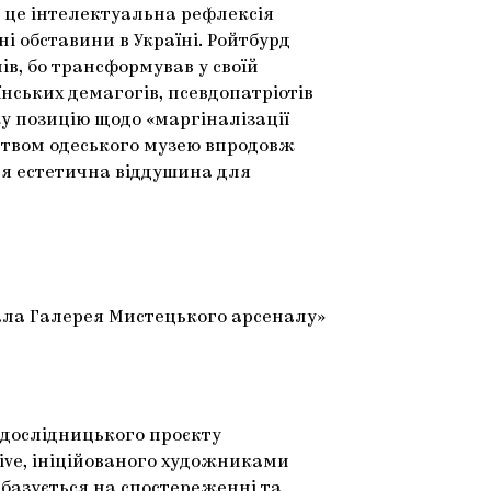
 це інтелектуальна рефлексія
і обставини в Україні. Ройтбурд
в, бо трансформував у своїй
їнських демагогів, псевдопатріотів
у позицію щодо «маргіналізації
рством одеського музею впродовж
ня естетична віддушина для
ала Галерея Мистецького арсеналу»
 дослідницького проєкту
tive, ініційованого художниками
базується на спостереженні та