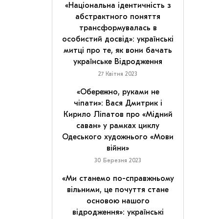
«Національна ідентичність з
абстрактного поняття
трансформувалась в
особистий досвід»: українські
митці про те, як вони бачать
українське Відродження
27 Квітня 2023
«Обережно, руками не
чіпати»: Вася Дмитрик і
Кирило Ліпатов про «Мідний
саван» у рамках циклу
Одеського художнього «Мови
війни»
30 Березня 2023
«Ми станемо по-справжньому
вільними, це почуття стане
основою нашого
відродження»: українські