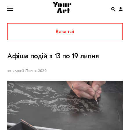
Вакансії
ENG
НОВИНИ
Афіша подій з 13 по 19 липня
АФІША
ІНТЕРВ’Ю
13 Липня 2020
2688
СТАТТІ
КОЛОНКИ
СПЕЦПРОЄКТИ
THE UKRAINIAN PAVILION AT VENICE BIENNALE
2022