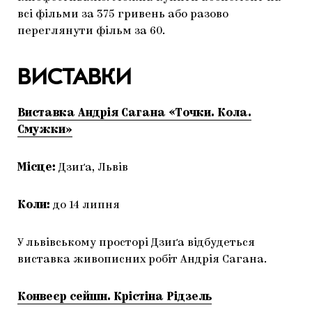
всі фільми за 375 гривень або разово
переглянути фільм за 60.
ВИСТАВКИ
Виставка Андрія Сагана «Точки. Кола.
Смужки»
Місце:
Дзиґа, Львів
Коли:
до 14 липня
У львівському просторі Дзиґа відбудеться
виставка живописних робіт Андрія Сагана.
Конвеєр сейшн. Крістіна Рідзель