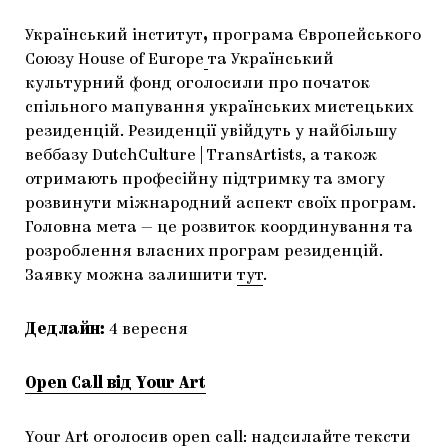
Український інститут
,
програма Європейського
Союзу House of Europe
та Український
культурний фонд оголосили про початок
спільного мапування українських мистецьких
резиденцій. Резиденції увійдуть у найбільшу
веббазу DutchCulture | TransArtists,
а також
отримають професійну підтримку та
змогу
розвинути міжнародний аспект своїх програм.
Головна мета — це розвиток координування та
розроблення власних програм резиденцій.
Заявку можна залишити
тут
.
Дедлайн:
4 вересня
Open Call від Your Art
Your Art оголосив open call: надсилайте тексти