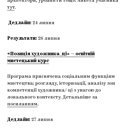
архітектори, урбаністи тощо. Анкета учасника
тут
.
Дедлайн:
24 липня
Результати:
26 липня
«Позиція художника_ці» — освітній
мистецький курс
Програма присвячена соціальним функціям
мистецтва; розгляду, історизації, аналізу зон
компетенції художника/-ці з увагою до
локального контексту. Детальніше за
посиланням
.
Дедлайн:
27 липня