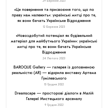
29 Березня 2023
«Це повернення та присвоєння того, що по
праву нам належить»: українські митці про те,
як вони бачать Українське Відродження
12 Березня 2023
«Новоздобутий потенціал як будівельний
матеріал для майбутнього України»: українські
митці про те, як вони бачать Українське
Відродження
24 Лютого 2023
BAROQUE Gallery — галерея із доповненою
реальністю (AR) — відкрила виставку Артема
Гумілевського
15 Грудня 2022
Dreamscape — просторові діалоги в Малій
Галереї Мистецького арсеналу
9 Грудня 2022