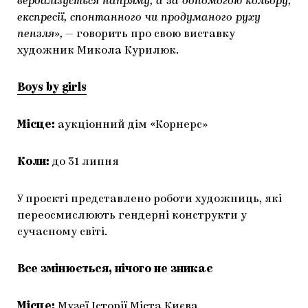
вербалізується напряму, а за допомогою кольору,
експресії, спонтанного чи продуманого руху
пензля»,
— говорить про свою виставку
художник Микола Курилюк.
Boys by girls
Місце:
аукціонний дім «Корнерс»
Коли:
до 31 липня
У проєкті представлено роботи художниць, які
переосмислюють гендерні конструкти у
сучасному світі.
Все змінюється, нічого не зникає
Місце:
Музеї Історії Міста Києва