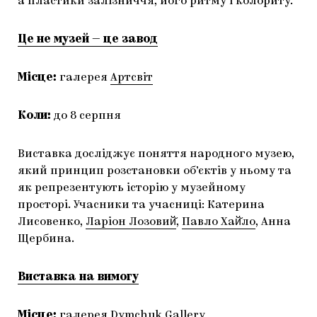
а пластики залізниччя, його ритму і колориту.
Це не музей — це завод
Місце:
галерея
Артсвіт
Коли:
до 8 серпня
Виставка досліджує поняття народного музею,
який принцип розстановки об’єктів у ньому та
як репрезентують історію у музейному
просторі. Учасники та учасниці: Катерина
Лисовенко,
Ларіон Лозовий̆
,
Павло Хай̆ло
, Анна
Щербина.
Виставка на вимогу
Місце:
галерея Dymchuk Gallery