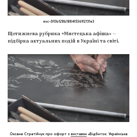
МАРІУПОЛЬСЬКІ МАРГІНАЛІЇ
ДОСЛІДНИЦЬКА ПЛАТФОРМА
exc-5f0b128b1884f5561f2731e3
ЗАПАЛЕННЯ
Щотижнева рубрика «Мистецька афіша» —
підбірка актуальних подій в Україні та світі.
CARPATHIAN CULT ПРО РІЗДВЯНІ СВЯТА
Оксана Стратійчук про офорт з
виставки
«Відбиток. Українська