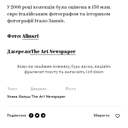
У 2008 році колекція була оцінена в 138 млн.
євро італійським фотографом та істориком
фотографії Італо Занніє.
Фото:
Alinari
Джерело
:The Art Newspaper
Якщо ви знайшли помилку, будь ласка, виділіть
фрагмент тексту та натисніть
Ctrl+Enter
.
Текст
Джерело
Фото
Уляна Калуш
:The Art Newspaper
Поділитися
Зберегти