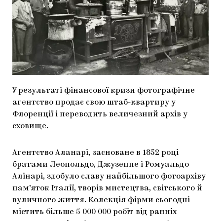
МАРІУПОЛЬСЬКІ МАРГІНАЛІЇ
ДОСЛІДНИЦЬКА ПЛАТФОРМА
ЗАПАЛЕННЯ
CARPATHIAN CULT ПРО РІЗДВЯНІ СВЯТА
У результаті фінансової кризи фотографічне
агентство продає свою штаб-квартиру у
Флоренції і переводить величезний архів у
сховище.
Агентство Аланарі, засноване в 1852 році
братами Леопольдо, Джузеппе і Ромуальдо
Алінарі, здобуло славу найбільшого фотоархіву
пам’яток Італії, творів мистецтва, світського й
вуличного життя. Колекція фірми сьогодні
містить більше 5 000 000 робіт від ранніх