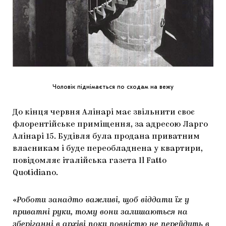
Чоловік піднімається по сходам на вежу
До кінця червня Алінарі має звільнити своє
флорентійське приміщення, за адресою Ларго
Алінарі 15. Будівля була продана приватним
власникам і буде переобладнена у квартири,
повідомляє італійська газета Il Fatto
Quotidiano.
«
Роботи занадто важливі, щоб віддати їх у
приватні руки, тому вони залишаються на
зберіганні в архіві поки повністю не перейдуть в