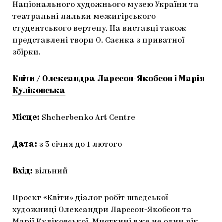
Національного художнього музею України та
театральні ляльки межигірського
студентського вертепу. На виставці також
представлені твори О. Саєнка з приватної
збірки.
Квіти / Олександра Ларссон-Якобсон і Марія
Куліковська
Місце:
Shcherbenko Art Centre
Дата:
з 3 січня до 1 лютого
Вхід:
вільний
Проєкт «Квіти» діалог робіт шведської
художниці Олександри Ларссон-Якобсон та
Марії Куліковської. Мисткині вже не один рік