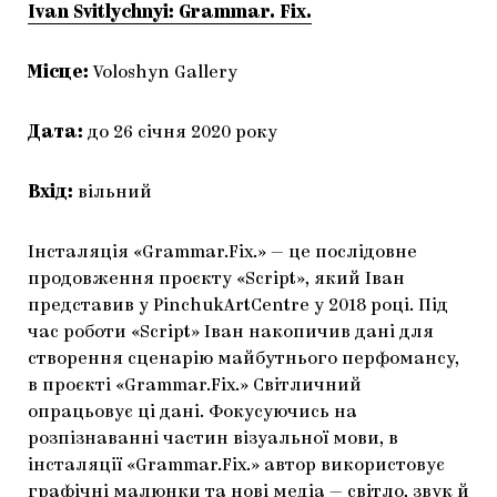
Ivan Svitlychnyi: Grammar. Fix.
Місце:
Voloshyn Gallery
Дата:
до 26 січня 2020 року
Вхід:
вільний
Інсталяція «Grammar.Fix.» — це послідовне
продовження проєкту «Script», який Іван
представив у PinchukArtCentre у 2018 році. Під
час роботи «Script» Іван накопичив дані для
створення сценарію майбутнього перфомансу,
в проєкті «Grammar.Fix.» Світличний
опрацьовує ці дані. Фокусуючись на
розпізнаванні частин візуальної мови, в
інсталяції «Grammar.Fix.» автор використовує
графічні малюнки та нові медіа — світло, звук й