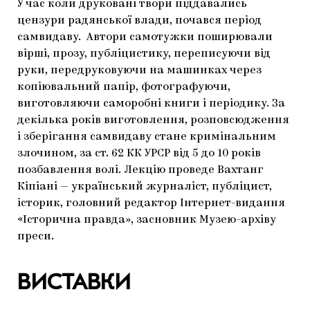
У час коли друковані твори піддавались
цензури радянської влади, почався період
самвидаву. Автори самотужки поширювали
вірші, прозу, публіцистику, переписуючи від
руки, передруковуючи на машинках через
копіювальний папір, фотографуючи,
виготовляючи саморобні книги і періодику. За
декілька років виготовлення, розповсюдження
і зберігання самвидаву стане кримінальним
злочином, за ст. 62 КК УРСР від 5 до 10 років
позбавлення волі. Лекцію проведе Вахтанг
Кіпіані — український журналіст, публіцист,
історик, головний редактор Інтернет-видання
«Історична правда», засновник Музею-архіву
преси.
ВИСТАВКИ