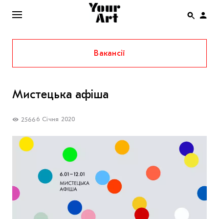
Вакансії
ENG
НОВИНИ
Мистецька афіша
АФІША
ІНТЕРВ’Ю
6 Січня 2020
2566
СТАТТІ
КОЛОНКИ
СПЕЦПРОЄКТИ
THE UKRAINIAN PAVILION AT VENICE BIENNALE
2022