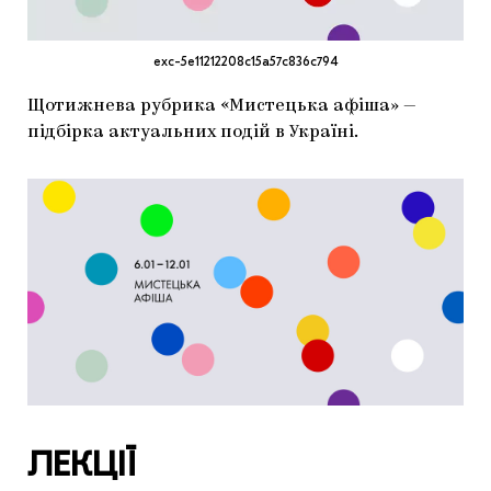
МАРІУПОЛЬСЬКІ МАРГІНАЛІЇ
ДОСЛІДНИЦЬКА ПЛАТФОРМА
exc-5e11212208c15a57c836c794
ЗАПАЛЕННЯ
Щотижнева рубрика «Мистецька афіша» —
підбірка актуальних подій в Україні.
CARPATHIAN CULT ПРО РІЗДВЯНІ СВЯТА
ЛЕКЦІЇ