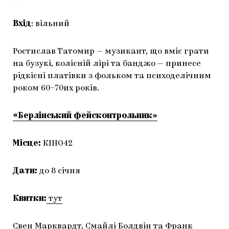
Вхід
: вільний
Ростислав Татомир — музикант, що вміє грати
на бузукі, колісній лірі та банджо — принесе
рідкісні платівки з фольком та психоделічним
роком 60–70их років.
«Берлінський фейсконтрольник»
Місце:
КІНО42
Дати:
до 8 січня
Квитки:
тут
Свен Марквардт, Смайлі Болдвін та Франк