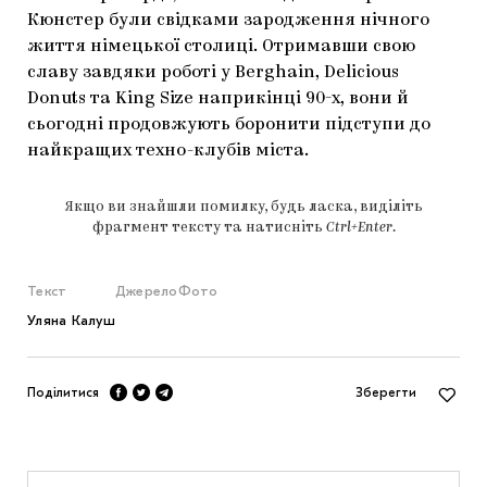
Кюнстер були свідками зародження нічного
життя німецької столиці. Отримавши свою
славу завдяки роботі у Berghain, Delicious
Donuts та King Size наприкінці 90-х, вони й
сьогодні продовжують боронити підступи до
найкращих техно-клубів міста.
Якщо ви знайшли помилку, будь ласка, виділіть
фрагмент тексту та натисніть
Ctrl+Enter
.
Текст
Джерело
Фото
Уляна Калуш
Поділитися
Зберегти