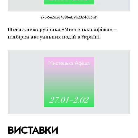
МАРІУПОЛЬСЬКІ МАРГІНАЛІЇ
ДОСЛІДНИЦЬКА ПЛАТФОРМА
exc-5e2d564386eb9b2324dc6bf1
ЗАПАЛЕННЯ
Щотижнева рубрика «Мистецька афіша» —
підбірка актуальних подій в Україні.
CARPATHIAN CULT ПРО РІЗДВЯНІ СВЯТА
ВИСТАВКИ