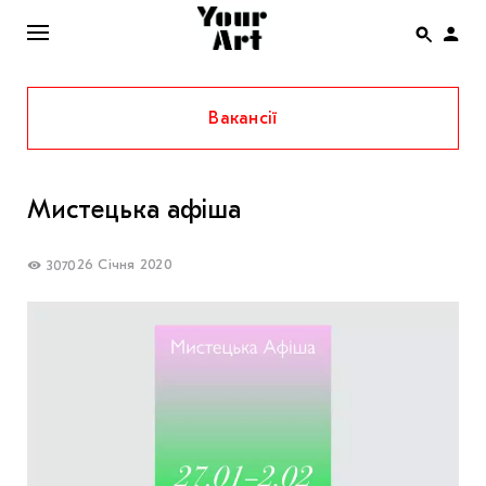
Вакансії
ENG
НОВИНИ
Мистецька афіша
АФІША
ІНТЕРВ’Ю
26 Січня 2020
3070
СТАТТІ
КОЛОНКИ
СПЕЦПРОЄКТИ
THE UKRAINIAN PAVILION AT VENICE BIENNALE
2022