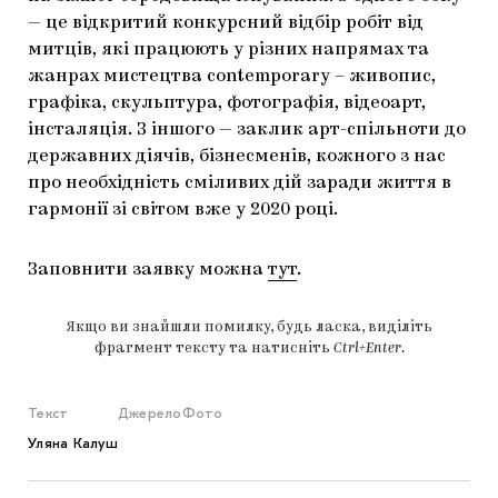
— це відкритий конкурсний відбір робіт від
митців, які працюють у різних напрямах та
жанрах мистецтва contemporary – живопис,
графіка, скульптура, фотографія, відеоарт,
інсталяція. З іншого — заклик арт-спільноти до
державних діячів, бізнесменів, кожного з нас
про необхідність сміливих дій заради життя в
гармонії зі світом вже у 2020 році.
Заповнити заявку можна
тут
.
Якщо ви знайшли помилку, будь ласка, виділіть
фрагмент тексту та натисніть
Ctrl+Enter
.
Текст
Джерело
Фото
Уляна Калуш