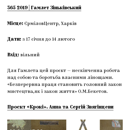
365 2019 | Гамлет Зіньківський
Місце:
ЄрміловЦентр, Харків
Дати:
з
17 січня до 14 лютого
Вхід:
вільний
Для Гамлета цей проєкт — нескінченна робота
над собою та боротьба власними лінощами.
«Безперервна праця становить головний закон
мистецтва,як і закон життя» О.М.Бекетов.
Проєкт «Крокі». Анна та Сергій Звягінцеви