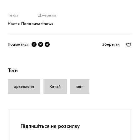
Текст
Джерело
Настя Попович
artnews
Поділитися
Зберегти
Теги
археологія
Китай
світ
Підпишіться на розсилку