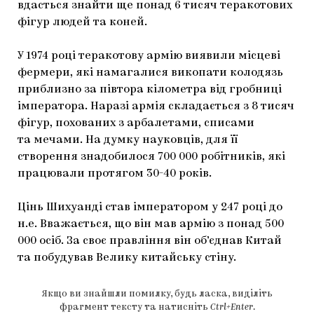
вдасться знайти ще понад 6 тисяч теракотових
фігур людей та коней.
У 1974 році теракотову армію виявили ​​місцеві
фермери, які намагалися викопати колодязь
приблизно за півтора кілометра від гробниці
імператора. Наразі армія складається з 8 тисяч
фігур, похованих з арбалетами, списами
та мечами. На думку науковців, для її
створення знадобилося 700 000 робітників, які
працювали протягом 30-40 років.
Цінь Шихуанді став імператором у 247 році до
н.е. Вважається, що він мав армію з понад 500
000 осіб. За своє правління він об’єднав Китай
та побудував Велику китайську стіну.
Якщо ви знайшли помилку, будь ласка, виділіть
фрагмент тексту та натисніть
Ctrl+Enter
.