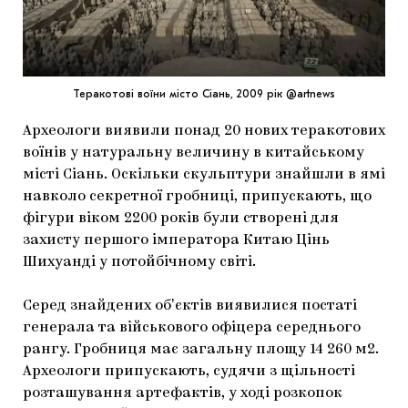
МАРІУПОЛЬСЬКІ МАРГІНАЛІЇ
ДОСЛІДНИЦЬКА ПЛАТФОРМА
ЗАПАЛЕННЯ
Теракотові воїни місто Сіань, 2009 рік @artnews
CARPATHIAN CULT ПРО РІЗДВЯНІ СВЯТА
Археологи виявили понад 20 нових теракотових
воїнів у натуральну величину в китайському
місті Сіань. Оскільки скульптури знайшли в ямі
навколо секретної гробниці, припускають, що
фігури віком 2200 років були створені для
захисту першого імператора Китаю Цінь
Шихуанді у потойбічному світі.
Серед знайдених обʼєктів виявилися постаті
генерала та військового офіцера середнього
рангу. Гробниця має загальну площу 14 260 м2.
Археологи припускають, судячи з щільності
розташування артефактів, у ході розкопок