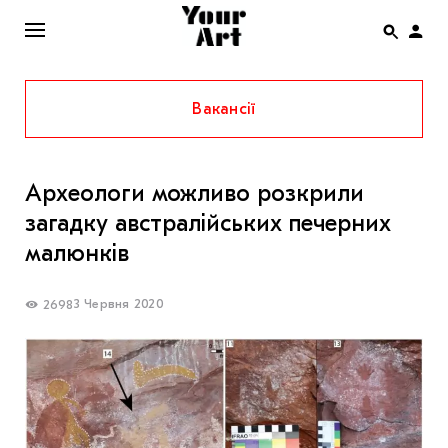
Вакансії
ENG
НОВИНИ
Археологи можливо розкрили
АФІША
загадку австралійських печерних
ІНТЕРВ’Ю
малюнків
СТАТТІ
3 Червня 2020
2698
КОЛОНКИ
СПЕЦПРОЄКТИ
THE UKRAINIAN PAVILION AT VENICE BIENNALE
2022