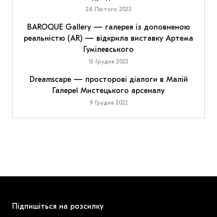
24 Лютого 2023
BAROQUE Gallery — галерея із доповненою
реальністю (AR) — відкрила виставку Артема
Гумілевського
15 Грудня 2022
Dreamscape — просторові діалоги в Малій
Галереї Мистецького арсеналу
9 Грудня 2022
Підпишіться на розсилку