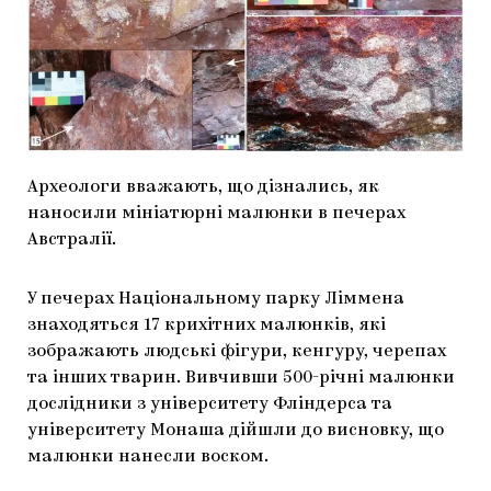
МАРІУПОЛЬСЬКІ МАРГІНАЛІЇ
ДОСЛІДНИЦЬКА ПЛАТФОРМА
ЗАПАЛЕННЯ
CARPATHIAN CULT ПРО РІЗДВЯНІ СВЯТА
Археологи вважають, що дізнались, як
наносили мініатюрні малюнки в печерах
Австралії.
У печерах Національному парку Ліммена
знаходяться 17 крихітних малюнків, які
зображають людські фігури, кенгуру, черепах
та інших тварин. Вивчивши 500-річні малюнки
дослідники з університету Фліндерса та
університету Монаша дійшли до висновку, що
малюнки нанесли воском.