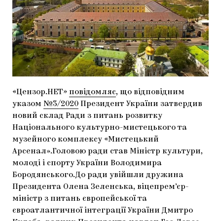
МАРІУПОЛЬСЬКІ МАРГІНАЛІЇ
ДОСЛІДНИЦЬКА ПЛАТФОРМА
ЗАПАЛЕННЯ
CARPATHIAN CULT ПРО РІЗДВЯНІ СВЯТА
«Цензор.НЕТ»
повідомляє
, що відповідним
указом
№3/2020
Президент України затвердив
новий склад Ради з питань розвитку
Національного культурно-мистецького та
музейного комплексу «Мистецький
Арсенал».Головою ради став Міністр культури,
молоді і спорту України Володимира
Бородянського.До ради увійшли дружина
Президента Олена Зеленська, віцепрем’єр-
міністр з питань європейської та
євроатлантичної інтеграції України Дмитро