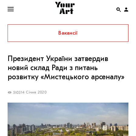
Вакансії
ENG
НОВИНИ
Президент України затвердив
АФІША
новий склад Ради з питань
ІНТЕРВ’Ю
розвитку «Мистецького арсеналу»
СТАТТІ
14 Січня 2020
5103
КОЛОНКИ
СПЕЦПРОЄКТИ
THE UKRAINIAN PAVILION AT VENICE BIENNALE
2022