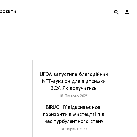
роєкти
rainian Pavilion at Venice Biennale 2022
ольські маргіналії
дницька платформа
UFDA запустила благодійний
NFT-аукціон для підтримки
ення
ЗСУ. Як долучитись
18 Лютого 2025
hian Cult про різдвяні свята
BIRUCHIY відкриває нові
горизонти в мистецтві під
час турбулентного стану
14 Червня 2023