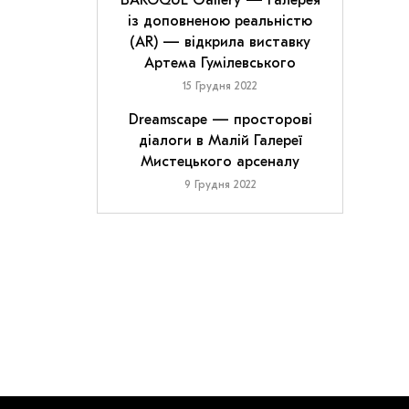
BAROQUE Gallery — галерея
із доповненою реальністю
(AR) — відкрила виставку
Артема Гумілевського
15 Грудня 2022
Dreamscape — просторові
діалоги в Малій Галереї
Мистецького арсеналу
9 Грудня 2022