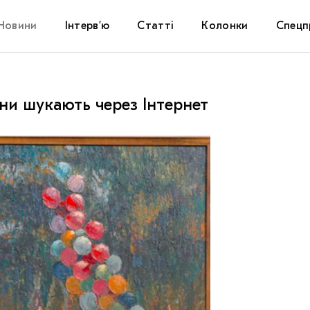
Новини
Інтерв’ю
Статті
Колонки
Спецп
Афіша
The Uk
ни шукають через Інтернет
Маріуп
Дослі
Запал
Carpat