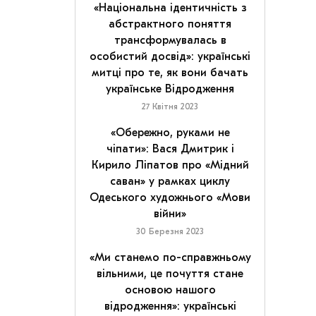
«Національна ідентичність з
абстрактного поняття
трансформувалась в
особистий досвід»: українські
митці про те, як вони бачать
українське Відродження
27 Квітня 2023
«Обережно, руками не
чіпати»: Вася Дмитрик і
Кирило Ліпатов про «Мідний
саван» у рамках циклу
Одеського художнього «Мови
війни»
30 Березня 2023
«Ми станемо по-справжньому
вільними, це почуття стане
основою нашого
відродження»: українські