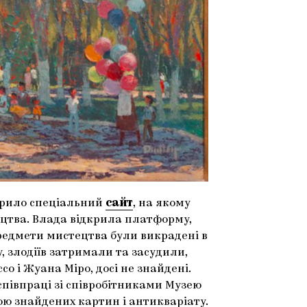
крило спеціальний
сайт
, на якому
ецтва. Влада відкрила платформу,
редмети мистецтва були викрадені в
у, злодіїв затримали та засудили,
со і Жуана Міро, досі не знайдені.
співпраці зі співробітниками Музею
ою знайдених картин і антикваріату.