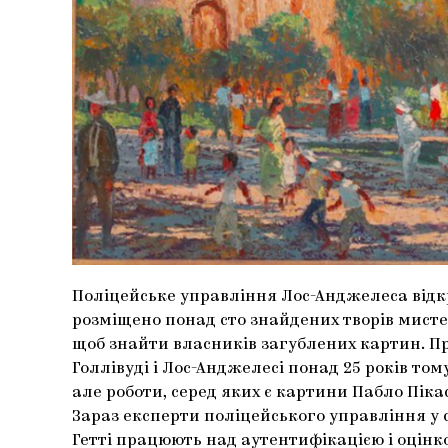
Поліцейське управління Лос-Анджелеса від
розміщено понад сто знайдених творів мист
щоб знайти власників загублених картин. П
Голлівуді і Лос-Анджелесі понад 25 років том
але роботи, серед яких є картини Пабло Пікас
Зараз експерти поліцейського управління у 
Гетті працюють над аутентифікацією і оцінк