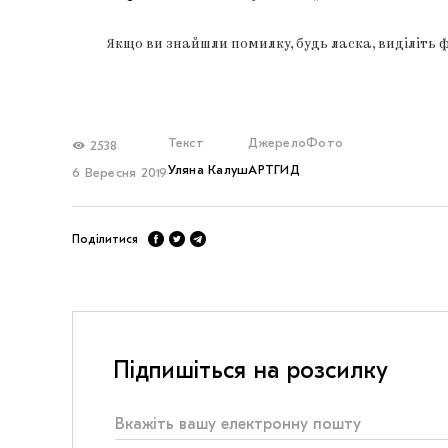
Якщо ви знайшли помилку, будь ласка, виділіть 
Текст
Джерело
Фото
2538
Уляна Калуш
АРТГИД
6 Вересня 2019
Поділитися
Підпишіться на розсилку