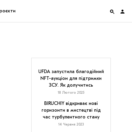
роєкти
rainian Pavilion at Venice Biennale 2022
ольські маргіналії
дницька платформа
UFDA запустила благодійний
NFT-аукціон для підтримки
ення
ЗСУ. Як долучитись
18 Лютого 2025
hian Cult про різдвяні свята
BIRUCHIY відкриває нові
горизонти в мистецтві під
час турбулентного стану
14 Червня 2023