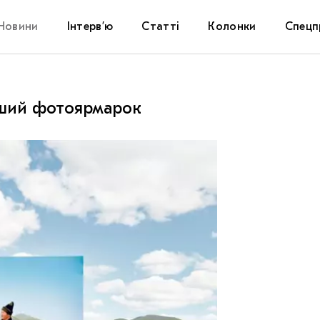
Новини
Інтерв’ю
Статті
Колонки
Спецп
Афіша
The Uk
ерший фотоярмарок
Маріуп
Дослі
Запал
Carpat