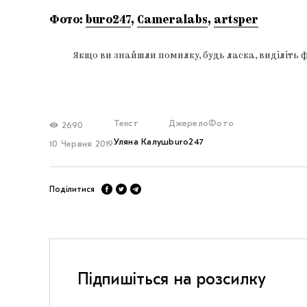
Фото:
buro247
,
Cameralabs
,
artsper
Якщо ви знайшли помилку, будь ласка, виділіть 
Текст
Джерело
Фото
2690
Уляна Калуш
buro247
10 Червня 2019
Поділитися
Підпишіться на розсилку