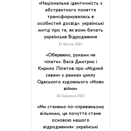
«Національна ідентичність з
абстрактного поняття
трансформувалась в
особистий досвід»: українські
митці про те, як вони бачать
українське Відродження
27 Квітня 2023
«Обережно, руками не
чіпати»: Вася Дмитрик і
Кирило Ліпатов про «Мідний
саван» у рамках циклу
Одеського художнього «Мови
війни»
30 Березня 2023
«Ми станемо по-справжньому
вільними, це почуття стане
основою нашого
відродження»: українські