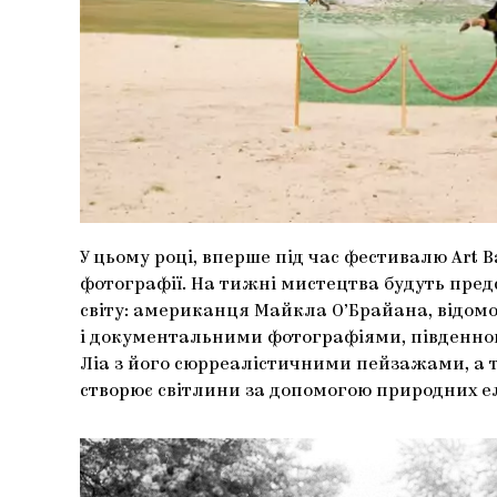
У цьому році, вперше під час фестивалю Art 
фотографії. На тижні мистецтва будуть предс
світу: американця Майкла О’Брайана, відом
і документальними фотографіями, південно
Ліа з його сюрреалістичними пейзажами, а т
створює світлини за допомогою природних ел