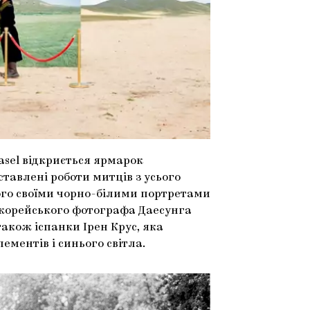
Basel відкриється ярмарок
тавлені роботи митців з усього
ого своїми чорно-білими портретами
корейського фотографа Даесунга
акож іспанки Ірен Крус, яка
ементів і синього світла.