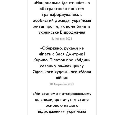
«Національна ідентичність з
абстрактного поняття
трансформувалась в
особистий досвід»: українські
митці про те, як вони бачать
українське Відродження
27 Квітня 2023
«Обережно, руками не
чіпати»: Вася Дмитрик і
Кирило Ліпатов про «Мідний
саван» у рамках циклу
Одеського художнього «Мови
війни»
30 Березня 2023
«Ми станемо по-справжньому
вільними, це почуття стане
основою нашого
відродження»: українські