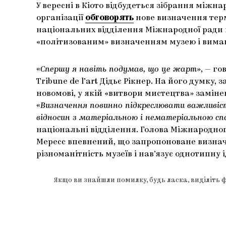
У вересні в Кіото відбудеться зібрання міжна
організації
обговорять
нове визначення терм
національних відділення Міжнародної ради м
«політизованим» визначенням музею і вимаг
«Спершу я навіть подумав, що це жарт»
, — г
Tribune de l’art Дідьє Рікнер. На його думку,
новомові, у якій «витвори мистецтва» заміне
«Визначення повинно підкреслювати важливіст
відносин з матеріальною і нематеріальною с
національні відділення. Голова Міжнародног
Мересс впевнений, що запропоноване визнач
різноманітність музеїв і нав’язує однотипну 
Якщо ви знайшли помилку, будь ласка, виділіть 