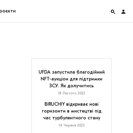
роєкти
rainian Pavilion at Venice Biennale 2022
ольські маргіналії
дницька платформа
UFDA запустила благодійний
NFT-аукціон для підтримки
ення
ЗСУ. Як долучитись
18 Лютого 2025
hian Cult про різдвяні свята
BIRUCHIY відкриває нові
горизонти в мистецтві під
час турбулентного стану
14 Червня 2023