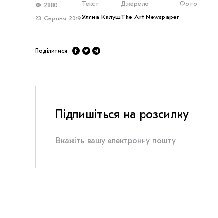
Текст
Джерело
Фото
2880
Уляна Калуш
The Art Newspaper
23 Серпня 2019
Поділитися
Підпишіться на розсилку