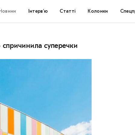
Новини
Інтерв’ю
Статті
Колонки
Спецп
Афіша
The Uk
» спричинила суперечки
Маріуп
Дослі
Запал
Carpat