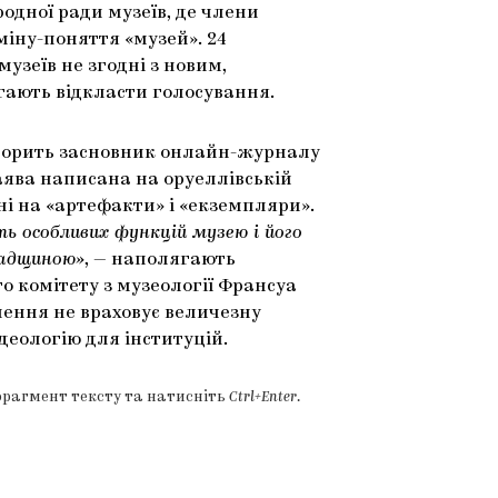
родної ради музеїв, де члени
іну-поняття «музей». 24
узеїв не згодні з новим,
ають відкласти голосування.
оворить засновник онлайн-журналу
 заява написана на оруеллівській
ні на «артефакти» і «екземпляри».
ь особливих функцій музею і його
падщиною»
, — наполягають
о комітету з музеології Франсуа
ення не враховує величезну
ідеологію для інституцій.
фрагмент тексту та натисніть
Ctrl+Enter
.