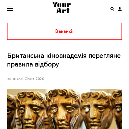
Вакансії
ENG
НОВИНИ
Британська кіноакадемія перегляне
АФІША
правила відбору
ІНТЕРВ’Ю
СТАТТІ
11 Січня 2020
3045
КОЛОНКИ
СПЕЦПРОЄКТИ
THE UKRAINIAN PAVILION AT VENICE BIENNALE
2022