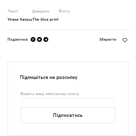
Текст
Джерело
Фото
Уляна Калуш
The blue print
Поділитися
Зберегти
Підпишіться на розсилку
Підписатись