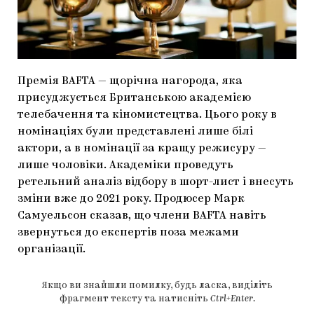
МАРІУПОЛЬСЬКІ МАРГІНАЛІЇ
ДОСЛІДНИЦЬКА ПЛАТФОРМА
ЗАПАЛЕННЯ
Премія BAFTA — щорічна нагорода, яка
CARPATHIAN CULT ПРО РІЗДВЯНІ СВЯТА
присуджується Британською академією
телебачення та кіномистецтва. Цього року в
номінаціях були представлені лише білі
актори, а в номінації за кращу режисуру —
лише чоловіки. Академіки проведуть
ретельний аналіз відбору в шорт-лист і внесуть
зміни вже до 2021 року. Продюсер Марк
Самуельсон сказав, що члени BAFTA навіть
звернуться до експертів поза межами
організації.
Якщо ви знайшли помилку, будь ласка, виділіть
фрагмент тексту та натисніть
Ctrl+Enter
.