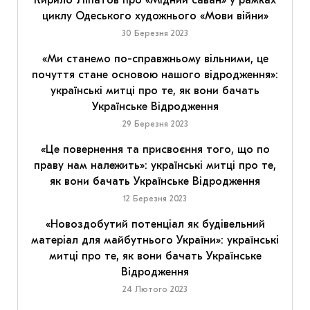
Кирило Ліпатов про «Мідний саван» у рамках
циклу Одеського художнього «Мови війни»
30 Березня 2023
«Ми станемо по-справжньому вільними, це
почуття стане основою нашого відродження»:
українські митці про те, як вони бачать
Українське Відродження
29 Березня 2023
«Це повернення та присвоєння того, що по
праву нам належить»: українські митці про те,
як вони бачать Українське Відродження
12 Березня 2023
«Новоздобутий потенціал як будівельний
матеріал для майбутнього України»: українські
митці про те, як вони бачать Українське
Відродження
24 Лютого 2023