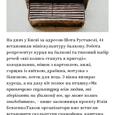
МАРІУПОЛЬСЬКІ МАРГІНАЛІЇ
ДОСЛІДНИЦЬКА ПЛАТФОРМА
ЗАПАЛЕННЯ
CARPATHIAN CULT ПРО РІЗДВЯНІ СВЯТА
На днях у Києві за адресою Шота Руставелі, 44
встановили мініскульптуру балкону. Робота
репрезентує курця на балконі та типовий набір
речей «які колись стануть в пригоді»:
холодильник, мішок з картоплею, лижі,
горщик із квіткою, драбина, мотузка з
білизною, лоток для яєць. З вікна визирає
курець, а на даху кіт полює на пташку.
«Ми
присвячуємо скульптурку всім людям, які
зберігають на (балконі) все, що може колись
знадобитися»
, – пише засновниця проєкту Юлія
Бевзенко.Також організатори вже встигли
встановити скульптури грамофона, каштана,