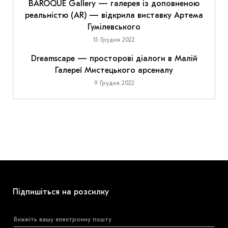
BAROQUE Gallery — галерея із доповненою
реальністю (AR) — відкрила виставку Артема
Гумілевського
15 Грудня 2022
Dreamscape — просторові діалоги в Малій
Галереї Мистецького арсеналу
9 Грудня 2022
Підпишіться на розсилку