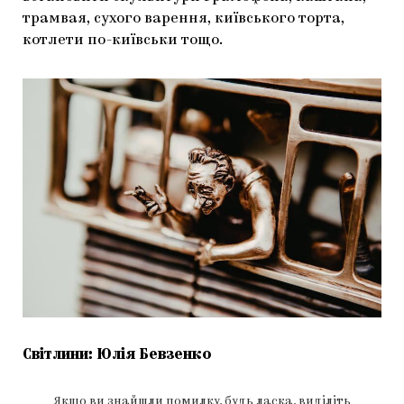
трамвая, сухого варення, київського торта,
котлети по-київськи тощо.
Світлини: Юлія Бевзенко
Якщо ви знайшли помилку, будь ласка, виділіть