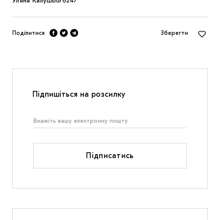
Уляна Калуш
buro247
Поділитися
Зберегти
Підпишіться на розсилку
Підписатись