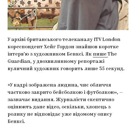
МАРІУПОЛЬСЬКІ МАРГІНАЛІЇ
ДОСЛІДНИЦЬКА ПЛАТФОРМА
ЗАПАЛЕННЯ
У архіві британського телеканалу ITV London
CARPATHIAN CULT ПРО РІЗДВЯНІ СВЯТА
кореспондент Хейг Гордон знайшов коротке
інтерв’ю з художником Бенксі. Як
пише
The
Guardian, у двохвилинному репортажі
вуличний художник говорить лише 35 секунд.
«У кадрі зображена людина, чиє обличчя
частково закрито бейсболкою і футболкою», —
зазначає видання. Журналісти скептично
оцінюють дане відео, оскільки, хлопець з
ролику не відповідає уже відомому опису
Бенксі.