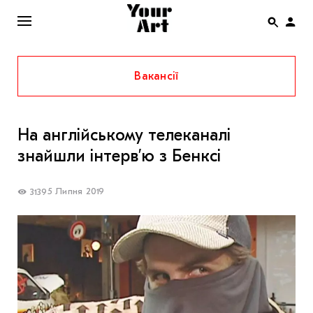
Вакансії
ENG
НОВИНИ
На англійському телеканалі
АФІША
знайшли інтерв’ю з Бенксі
ІНТЕРВ’Ю
СТАТТІ
5 Липня 2019
3139
КОЛОНКИ
СПЕЦПРОЄКТИ
THE UKRAINIAN PAVILION AT VENICE BIENNALE
2022