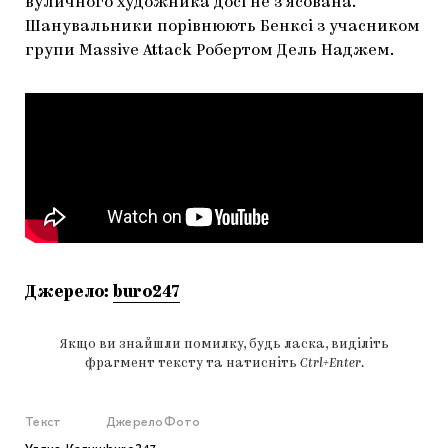
вуличного художника досі не з’ясована.
Шанувальники порівнюють Бенксі з учасником
групи Massive Attack Робертом Дель Наджем.
Джерело:
buro247
Якщо ви знайшли помилку, будь ласка, виділіть
фрагмент тексту та натисніть
Ctrl+Enter
.
Текст
Джерело
Фото