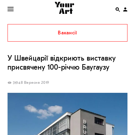
Вакансії
ENG
НОВИНИ
У Швейцарії відкриють виставку
АФІША
присвячену 100-річчю Баугаузу
ІНТЕРВ’Ю
СТАТТІ
8 Вересня 2019
3194
КОЛОНКИ
СПЕЦПРОЄКТИ
THE UKRAINIAN PAVILION AT VENICE BIENNALE
2022