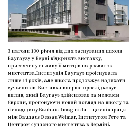
МАРІУПОЛЬСЬКІ МАРГІНАЛІЇ
ДОСЛІДНИЦЬКА ПЛАТФОРМА
ЗАПАЛЕННЯ
CARPATHIAN CULT ПРО РІЗДВЯНІ СВЯТА
З нагоди 100-річчя від дня заснування школи
Баугаузу у Берні відкриють виставку,
присвячену впливу її митців на розвиток
мистецтва.Інституція Баугауз проіснувала
лише 14 років, але школа продовжує надихати
сучасників. Виставка вперше прослідковує
вплив, який Баугауз здійснював за межами
Європи, пропонуючи новий погляд на школу та
її спадщину.Bauhaus Imaginista — це співпраця
між Bauhaus Dessau Weimar, Інститутом Гете та
Центром сучасного мистецтва в Берліні.