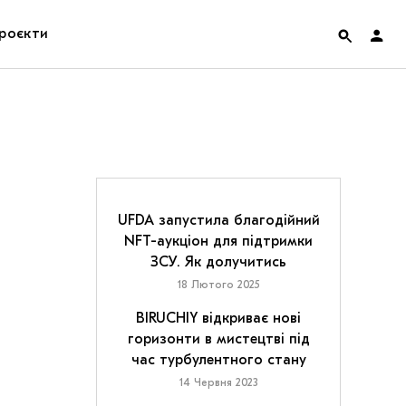
роєкти
rainian Pavilion at Venice Biennale 2022
ольські маргіналії
дницька платформа
UFDA запустила благодійний
NFT-аукціон для підтримки
ення
ЗСУ. Як долучитись
18 Лютого 2025
hian Cult про різдвяні свята
BIRUCHIY відкриває нові
горизонти в мистецтві під
час турбулентного стану
14 Червня 2023