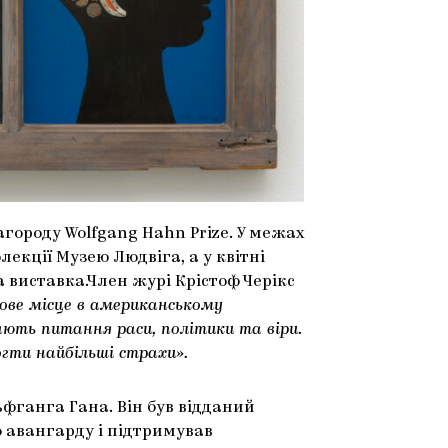
городу Wolfgang Hahn Prize. У межах
екції Музею Людвіга, а у квітні
а виставка.Член журі Крістоф Черікс
ове місце в американському
вають питання раси, політики та віри.
гти найбільші страхи».
фганга Гана. Він був відданий
 авангарду і підтримував