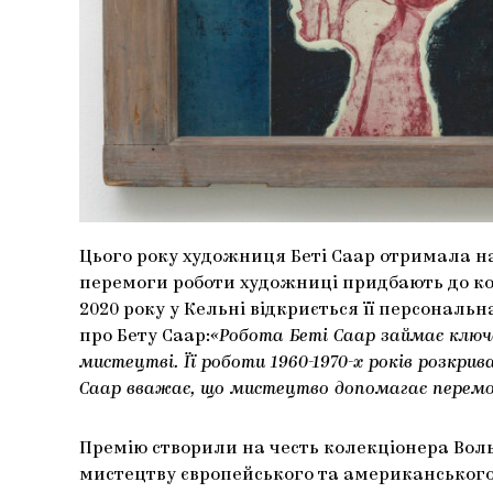
Цього року художниця Беті Саар отримала на
перемоги роботи художниці придбають до кол
2020 року у Кельні відкриється її персональн
про Бету Саар:
«Робота Беті Саар займає ключ
мистецтві. Її роботи 1960-1970-х років розкри
Саар вважає, що мистецтво допомагає перемо
Премію створили на честь колекціонера Воль
мистецтву європейського та американського