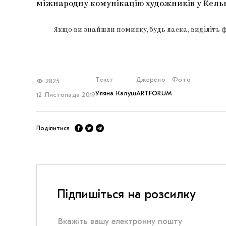
міжнародну комунікацію художників у Кельн
Якщо ви знайшли помилку, будь ласка, виділіть 
Текст
Джерело
Фото
2825
Уляна Калуш
ARTFORUM
12 Листопада 2019
Поділитися
Підпишіться на розсилку