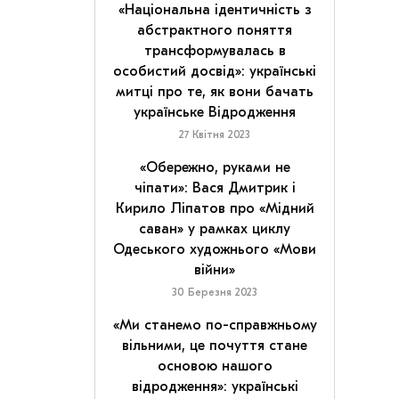
«Національна ідентичність з
абстрактного поняття
трансформувалась в
особистий досвід»: українські
митці про те, як вони бачать
українське Відродження
27 Квітня 2023
«Обережно, руками не
чіпати»: Вася Дмитрик і
Кирило Ліпатов про «Мідний
саван» у рамках циклу
Одеського художнього «Мови
війни»
30 Березня 2023
«Ми станемо по-справжньому
вільними, це почуття стане
основою нашого
відродження»: українські