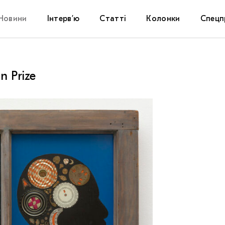
Новини
Інтерв’ю
Статті
Колонки
Спецп
Афіша
The Uk
n Prize
Маріуп
Дослі
Запал
Carpat