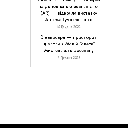
BAROQUE Gallery — галерея
із доповненою реальністю
(AR) — відкрила виставку
Артема Гумілевського
15 Грудня 2022
Dreamscape — просторові
діалоги в Малій Галереї
Мистецького арсеналу
9 Грудня 2022