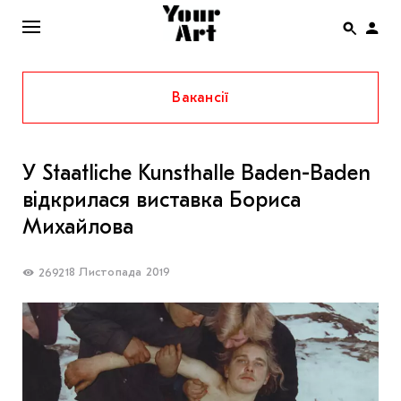
Вакансії
ENG
НОВИНИ
У Staatliche Kunsthalle Baden-Baden
АФІША
відкрилася виставка Бориса
ІНТЕРВ’Ю
Михайлова
СТАТТІ
18 Листопада 2019
2692
КОЛОНКИ
СПЕЦПРОЄКТИ
THE UKRAINIAN PAVILION AT VENICE BIENNALE
2022