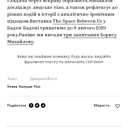
глядача через яскраву образність.Михайлов
досліджує людське тіло, а також рефлексує до
різних подій в історії з аналітично-іронічним
підходом.Виставка
The Space Between Us
у
Баден-Бадені триватиме до 9 лютого 2020
року.Раніше ми писали
три запитання Борису
Михайлову
.
Якщо ви знайшли помилку, будь ласка, виділіть
фрагмент тексту та натисніть
Ctrl+Enter
.
Текст
Джерело
Фото
Уляна Калуш
e-flux
Поділитися
Зберегти