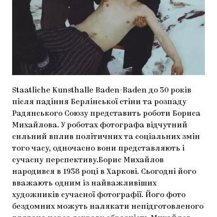
МАРІУПОЛЬСЬКІ МАРГІНАЛІЇ
ДОСЛІДНИЦЬКА ПЛАТФОРМА
ЗАПАЛЕННЯ
CARPATHIAN CULT ПРО РІЗДВЯНІ СВЯТА
Staatliche Kunsthalle Baden-Baden до 30 років
після падіння Берлінської стіни та розпаду
Радянського Союзу представить роботи Бориса
Михайлова. У роботах фотографа відчутний
сильний вплив політичних та соціальних змін
того часу, одночасно вони представляють і
сучасну перспективу.Борис Михайлов
народився в 1938 році в Харкові. Сьогодні його
вважають одним із найважливіших
художників сучасної фотографії. Його фото
бездомних можуть налякати непідготовленого