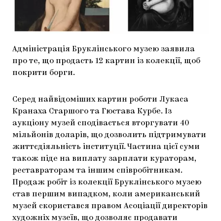
МАРІУПОЛЬСЬКІ МАРГІНАЛІЇ
ДОСЛІДНИЦЬКА ПЛАТФОРМА
ЗАПАЛЕННЯ
Адміністрація Бруклінського музею заявила
про те, що продасть 12 картин із колекції, щоб
CARPATHIAN CULT ПРО РІЗДВЯНІ СВЯТА
покрити борги.
Серед найвідоміших картин роботи Лукаса
Кранаха Старшого та Гюстава Курбе. Із
аукціону музей сподівається вторгувати 40
мільйонів доларів, що дозволить підтримувати
життєдіяльність інституції. Частина цієї суми
також піде на виплату зарплати кураторам,
реставраторам та іншим співробітникам.
Продаж робіт із колекції Бруклінського музею
став першим випадком, коли американський
музей скористався правом Асоціації директорів
художніх музеїв, що дозволяє продавати