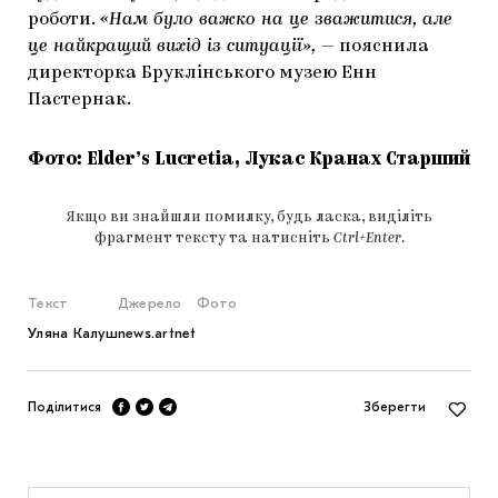
роботи.
«Нам було важко на це зважитися, але
це найкращий вихід із ситуації»,
— пояснила
директорка Бруклінського музею Енн
Пастернак.
Фото: Elder’s Lucretia, Лукас Кранах Старший
Якщо ви знайшли помилку, будь ласка, виділіть
фрагмент тексту та натисніть
Ctrl+Enter
.
Текст
Джерело
Фото
Уляна Калуш
news.artnet
Поділитися
Зберегти