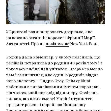
МАРІУПОЛЬСЬКІ МАРГІНАЛІЇ
ДОСЛІДНИЦЬКА ПЛАТФОРМА
ЗАПАЛЕННЯ
У Бристолі родина продасть дзеркало, яке
CARPATHIAN CULT ПРО РІЗДВЯНІ СВЯТА
належало останній королеві Франції Марії-
Антуанетті. Про це
повідомляє
New York Post.
Родина дала коментар, у якому пояснила, що
реліквія потрапила до родини 40 років тому і з
того часу висіла над унітазом. Дзеркало могло
там і залишитися, але один із родичів віддав
його експерту — Ендрю Стоу. Крім срібної
таблички з вигравіюваним іменем королеви,
він також знайшов слід від паперу. Фахівець
виявив, що після смерті Марії-Антуанетти
предмет розкоші перейшов Наполеону