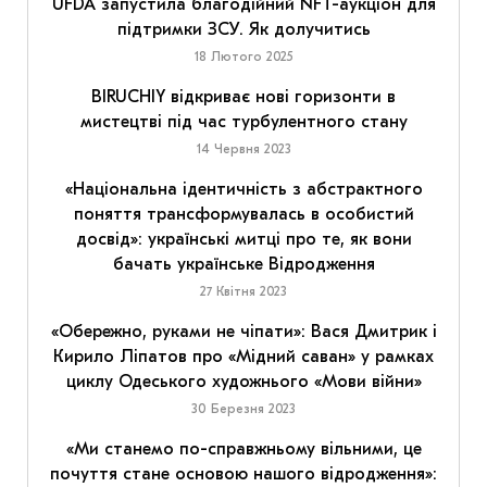
UFDA запустила благодійний NFT-аукціон для
підтримки ЗСУ. Як долучитись
18 Лютого 2025
BIRUCHIY відкриває нові горизонти в
мистецтві під час турбулентного стану
14 Червня 2023
«Національна ідентичність з абстрактного
поняття трансформувалась в особистий
досвід»: українські митці про те, як вони
бачать українське Відродження
27 Квітня 2023
«Обережно, руками не чіпати»: Вася Дмитрик і
Кирило Ліпатов про «Мідний саван» у рамках
циклу Одеського художнього «Мови війни»
30 Березня 2023
«Ми станемо по-справжньому вільними, це
почуття стане основою нашого відродження»: