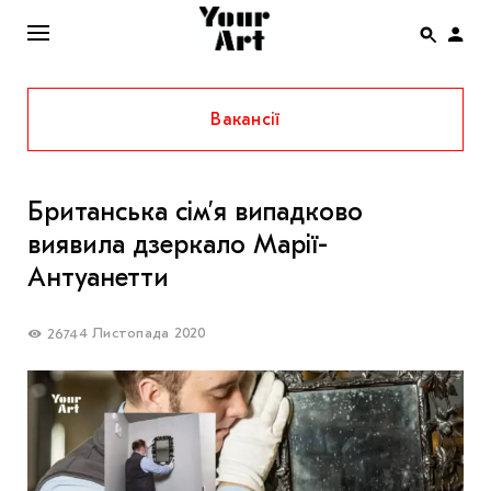
Вакансії
ENG
НОВИНИ
Британська сім’я випадково
АФІША
виявила дзеркало Марії-
ІНТЕРВ’Ю
Антуанетти
СТАТТІ
4 Листопада 2020
2674
КОЛОНКИ
СПЕЦПРОЄКТИ
THE UKRAINIAN PAVILION AT VENICE BIENNALE
2022