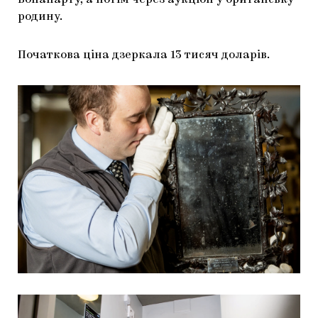
Бонапарту, а потім через аукціон у британську
родину.
Початкова ціна дзеркала 13 тисяч доларів.