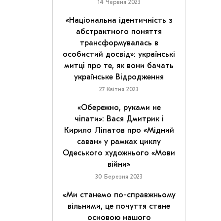
14 Червня 2023
«Національна ідентичність з
абстрактного поняття
трансформувалась в
особистий досвід»: українські
митці про те, як вони бачать
українське Відродження
27 Квітня 2023
«Обережно, руками не
чіпати»: Вася Дмитрик і
Кирило Ліпатов про «Мідний
саван» у рамках циклу
Одеського художнього «Мови
війни»
30 Березня 2023
«Ми станемо по-справжньому
вільними, це почуття стане
основою нашого