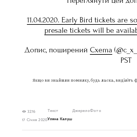
Переглянути цей доп
11.04.2020. Early Bird tickets are 
presale tickets will be avail
Допис, поширений
Cxema
(@c_x_e
PST
Якщо ви знайшли помилку, будь ласка, виділіть 
Текст
Джерело
Фото
3276
Уляна Калуш
17 Січня 2020