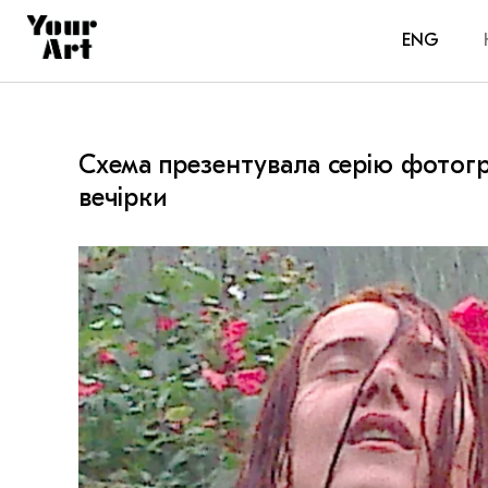
ENG
Схема презентувала серію фотог
вечірки