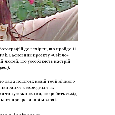
отографій до вечірки, що пройде 11
 Pak. Засновник проєкту
«Світло»
й людей, що уособлюють настрій
ред.)
.
о дала поштовх новій течії нічного
співпрацює з молодими та
и та художниками, що робить захід
ільнот прогресивної молоді.