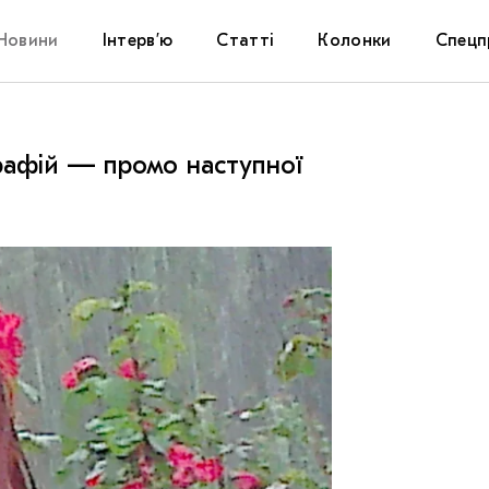
Новини
Інтерв’ю
Статті
Колонки
Спецп
Афіша
The Uk
рафій — промо наступної
Маріуп
Дослі
Запал
Carpat