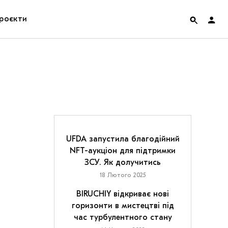
роєкти
rainian Pavilion at Venice Biennale 2022
ольські маргіналії
дницька платформа
ення
UFDA запустила благодійний
NFT-аукціон для підтримки
ЗСУ. Як долучитись
hian Cult про різдвяні свята
18 Лютого 2025
BIRUCHIY відкриває нові
горизонти в мистецтві під
час турбулентного стану