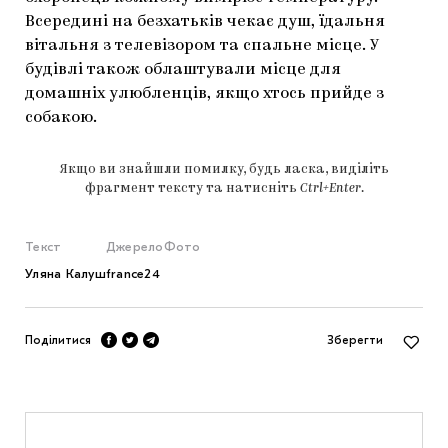
Всередині на безхатьків чекає душ, їдальня
вітальня з телевізором та спальне місце. У
будівлі також облаштували місце для
домашніх улюбленців, якщо хтось прийде з
собакою.
Якщо ви знайшли помилку, будь ласка, виділіть
фрагмент тексту та натисніть
Ctrl+Enter
.
Текст
Джерело
Фото
Уляна Калуш
france24
Поділитися
Зберегти