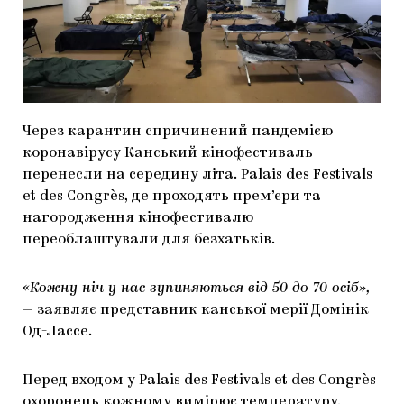
МАРІУПОЛЬСЬКІ МАРГІНАЛІЇ
ДОСЛІДНИЦЬКА ПЛАТФОРМА
ЗАПАЛЕННЯ
CARPATHIAN CULT ПРО РІЗДВЯНІ СВЯТА
Через карантин спричинений пандемією
коронавірусу Канський кінофестиваль
перенесли на середину літа. Palais des Festivals
et des Congrès, де проходять прем’єри та
нагородження кінофестивалю
переоблаштували для безхатьків.
«Кожну ніч у нас зупиняються від 50 до 70 осіб»,
— заявляє представник канської мерії Домінік
Од-Лассе.
Перед входом у Palais des Festivals et des Congrès
охоронець кожному вимірює температуру.