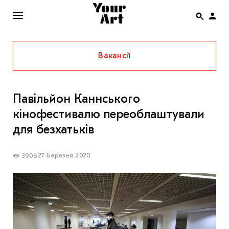
Вакансії
ENG
НОВИНИ
Павільйон Каннського
АФІША
кінофестивалю переоблаштували
ІНТЕРВ’Ю
для безхатьків
СТАТТІ
27 Березня 2020
3906
КОЛОНКИ
СПЕЦПРОЄКТИ
THE UKRAINIAN PAVILION AT VENICE BIENNALE
2022